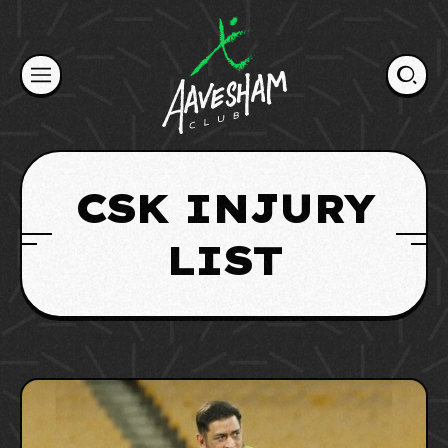
Skip
to
content
CSK INJURY
LIST