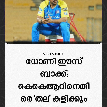
CRICKET
ധോണി ഈസ്
ബാക്ക്;
കെകെആറിനെതി
രെ ‘തല’ കളിക്കും