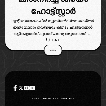
ഹോട്ട്സ്റ്റാർ
ട്വന്റി20 ലോകകപ്പിൽ ന്യൂസീലൻഡിനെ തകർത്ത്
ഇന്ത്യ മൂന്നാം തവണയും കിരീടം ചൂടിയപ്പോൾ,
കളിക്കളത്തിന് പുറത്ത് പരസ്യ വരുമാനത്തിലും
FAF
റെക്കോർഡുകൾ തകർന്നു. ഇന്ത്യ ഫൈനലിൽ
പ്രവേശിച്ചതോടെ പരസ്യദാതാക്കളുടെ വൻ
തിരക്കാണ് അനുഭവപ്പെട്ടത് (India T20 World
Cup Victory Ad Revenue Record).
HOME
ADVERTISE
CONTACT