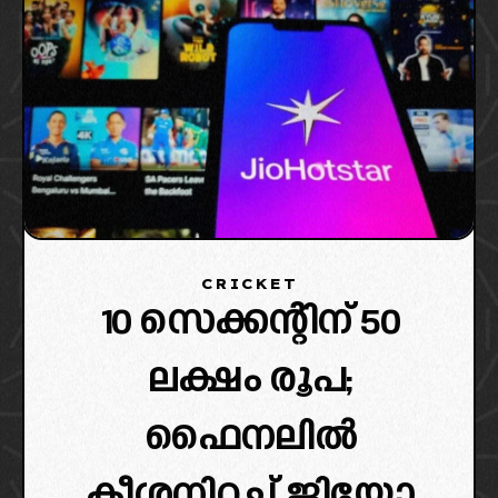
CRICKET
10 സെക്കന്റിന് 50
ലക്ഷം രൂപ;
ഫൈനലിൽ
കീശനിറച്ച് ജിയോ