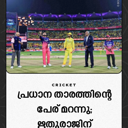
CRICKET
പ്രധാന താരത്തിന്റെ
പേര് മറന്നു;
ഋതുരാജിന്