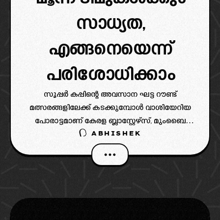
സാധ്യത,
എങ്ങനെയെന്ന്
പരിശോധിക്കാം
സൂപ്പർ കപ്പിന്റെ അവസാന ഘട്ട റൗണ്ട്
മത്സരങ്ങളിലേക്ക് കടക്കുമ്പോൾ വാശിയേറിയ
പോരാട്ടമാണ് കേരള ബ്ലാസ്റ്റേഴ്‌സ്, മുംബൈ
ABHISHEK
സിറ്റി എഫ്സി, രാജസ്ഥാൻ യുണൈറ്റഡ്,
സ്പോർട്ടിഗ് ക്ലബ്‌ ഡൽഹി അടങ്ങുന്ന ഗ്രൂപ്പ്‌
ഡിയിൽ അരങ്ങേറുന്നത്. നിലവിലെ
സാഹചര്യത്തിൽ ബ്ലാസ്റ്റേഴ്‌സ്, മുംബൈ,
രാജസ്ഥാൻ ടീമുകൾക്ക് സെമി