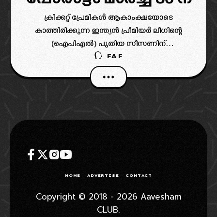
ക്രിക്കറ്റ് പ്രേമികൾ ആകാംക്ഷയോടെ
കാത്തിരിക്കുന്ന ഇന്ത്യൻ പ്രീമിയർ ലീഗിന്റെ
(ഐപിഎൽ) പുതിയ സീസണിന്
FAF
ആവേശകരമായ തുടക്കം
കുറിക്കാനൊരുങ്ങുകയാണ്. മാർച്ച് 28-ന്
നടക്കുന്ന ഉദ്ഘാടന മത്സരത്തിൽ നിലവിലെ
ചാമ്പ്യന്മാരായ റോയൽ ചലഞ്ചേഴ്‌സ് ബംഗളൂരു
മുൻ ചാമ്പ്യന്മാരായ സൺറൈസേഴ്‌സ്
ഹൈദരാബാദിനെ നേരിടും. ALSO READ:
HOME
ADVERTISE
CONTACT
Copyright © 2018 - 2026 Aavesham
CLUB.