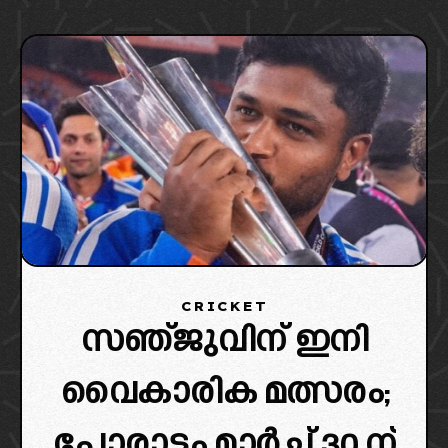
CRICKET
സഞ്ജുവിന് ഇനി
വൈകാരിക മത്സരം;
പോരാട്ടം മാർച്ച് 30 ന്