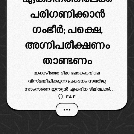
പരിഗണിക്കാൻ
ഗംഭീർ; പക്ഷെ,
അഗ്നിപരീക്ഷണം
താണ്ടണം
ഇക്കഴിഞ്ഞ ടി20 ലോകകപ്പിലെ
വിസ്മയിപ്പിക്കുന്ന പ്രകടനം സഞ്ജു
സാംസണെ ഇന്ത്യൻ ഏകദിന ടീമിലേക്ക്
FAF
തിരികെ എത്തിക്കുമോ എന്നതാണ്
ആരാധകരുടെ പ്രധാന ചോദ്യം (Sanju Samson
ODI Selection Chances). കിരീടനേട്ടത്തിൽ
നിർണ്ണായക പങ്കുവഹിച്ച സഞ്ജുവിന്റെ
ബാറ്റിംഗ് മികവിനേക്കാൾ ഉപരിയായി, അദ്ദേഹം