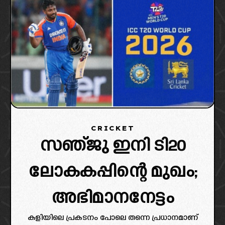
CRICKET
സഞ്ജു ഇനി ടി20
ലോകകപ്പിന്റെ മുഖം;
അഭിമാനനേട്ടം
കളിയിലെ പ്രകടനം പോലെ തന്നെ പ്രധാനമാണ്