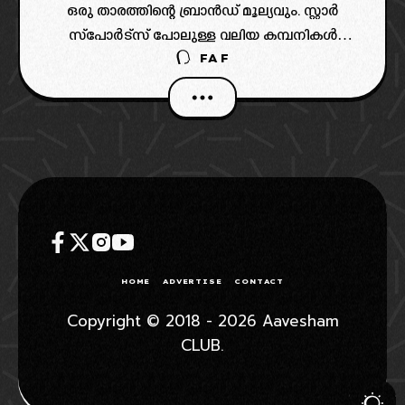
ഒരു താരത്തിന്റെ ബ്രാൻഡ് മൂല്യവും. സ്റ്റാർ
സ്പോർട്സ് പോലുള്ള വലിയ കമ്പനികൾ
FAF
സഞ്ജുവിനെ വിശ്വസിക്കുന്നു. ഇത്
അദ്ദേഹത്തിന്റെ കരിയറിലെ വലിയൊരു
നാഴികക്കല്ലാണ്. പലപ്പോഴും തഴയപ്പെട്ട
താരത്തിന് ലഭിച്ച നീതിയാണിതെന്ന് ആരാധകർ
വിശ്വസിക്കുന്നു.
HOME
ADVERTISE
CONTACT
Copyright © 2018 - 2026 Aavesham
CLUB.