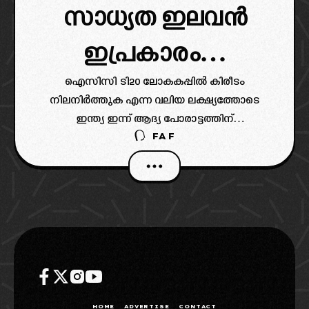
സാധ്യത ഇലവൻ
ഇപ്രകാരം…
ഐസിസി ടി20 ലോകകപ്പിൽ കിരീടം
നിലനിർത്തുക എന്ന വലിയ ലക്ഷ്യത്തോടെ
ഇന്ത്യ ഇന്ന് ആദ്യ പോരാട്ടത്തിന്
FAF
ഇറങ്ങുകയാണ് (ind vs usa). മുംബൈയിലെ
വാംഖഡെ സ്റ്റേഡിയത്തിൽ നടക്കുന്ന ആദ്യ
മത്സരത്തിൽ അമേരിക്കയാണ് (USA)
ഇന്ത്യയുടെ എതിരാളികൾ. രാത്രി ഏഴ്
മണിക്കാണ് മത്സരം.
HOME
ADVERTISE
CONTACT