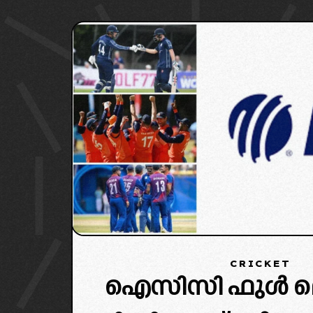
CRICKET
ഐസിസി ഫുൾ മെമ്