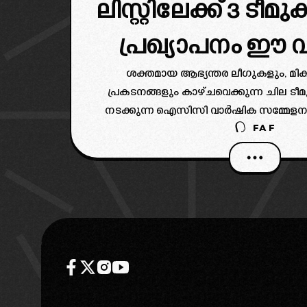
ലിസ്റ്റിലേക്ക് 3 ടീമു
പ്രഖ്യാപനം ഈ
ശക്തമായ ആഭ്യന്തര ലീഗുകളും, മികച്
പ്രകടനങ്ങളും കാഴ്ചവെക്കുന്ന ചില ട
നടക്കുന്ന ഐസിസി വാർഷിക സമ്മേളന
FAF
അംഗീകാരം ലഭിച്ചേക്കാൻ സാധ്യതകളുണ്
രാജ്യങ്ങൾക്കാണ് ഇത്തവണ ഫുൾ മെ
ലഭിക്കാനുള്ള സാധ്യതയുള്ളത്.