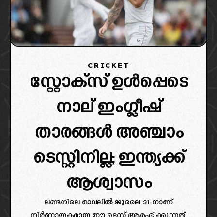
CRICKET
സ്റ്റോക്സ് ഉൾപ്പെടെ
നാല് ഇംഗ്ലീഷ്
താരങ്ങൾ അഞ്ചാം
ടെസ്റ്റിനില്ല; ഇന്ത്യക്ക്
ആശ്വാസം
ലണ്ടനിലെ ഓവലിൽ ജൂലൈ 31-നാണ്
നിർണായകമായ ഈ ടെസ്റ്റ് ആരംഭിക്കുന്നത്.