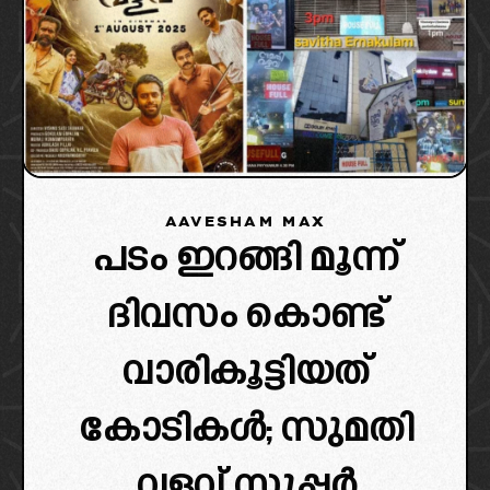
AAVESHAM MAX
പടം ഇറങ്ങി മൂന്ന്
ദിവസം കൊണ്ട്
വാരികൂട്ടിയത്
കോടികൾ; സുമതി
വളവ് സൂപ്പർ