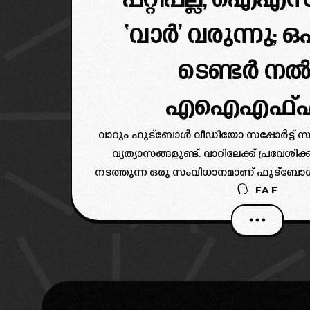
പറ്റിപ്പല്ല, ഐഎ
‘വാർ’ വരുന്നു; 
ടെണ്ടർ നൽ
എഐഎഫ്എ
വാറും ഫുട്ബോൾ വീഡിയോ സപ്പോർട്ട് സിസ
വ്യത്യാസങ്ങളുണ്ട്. വാറിലേക്ക് പ്രവേശിക
നടത്തുന്ന ഒരു സംവിധാനമാണ് ഫുട്ബോൾ
FAF
സിസ്റ്റം.