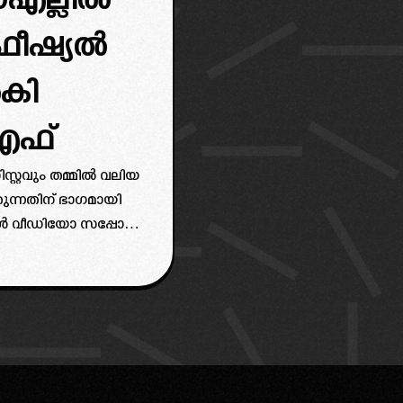
സ്എല്ലിൽ
ഒഫീഷ്യൽ
കി
ഫ്
്റ്റവും തമ്മിൽ വലിയ
്കുന്നതിന് ഭാഗമായി
 വീഡിയോ സപ്പോർട്ട്