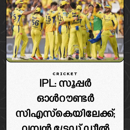
CRICKET
IPL: സൂപ്പർ
ഓൾറൗണ്ടർ
സിഎസ്കെയിലേക്ക്;
വമ്പൻ ട്രേഡ് ഡീൽ