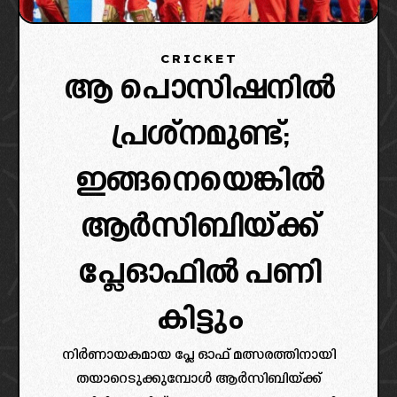
CRICKET
ആ പൊസിഷനിൽ
പ്രശ്നമുണ്ട്;
ഇങ്ങനെയെങ്കിൽ
ആർസിബിയ്ക്ക്
പ്ലേഓഫിൽ പണി
കിട്ടും
നിർണായകമായ പ്ലേ ഓഫ് മത്സരത്തിനായി
തയാറെടുക്കുമ്പോൾ ആർസിബിയ്ക്ക്