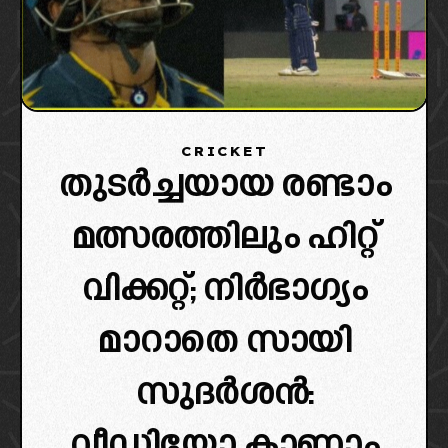
CRICKET
തുടര്‍ച്ചയായ രണ്ടാം
മത്സരത്തിലും ഹിറ്റ്
വിക്കറ്റ്; നിർഭാഗ്യം
മാറാതെ സായി
സുദർശൻ:
വീഡിയോ കാണാം