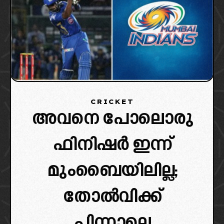
CRICKET
അവനെ പോലൊരു
ഫിനിഷർ ഇന്ന്
മുംബൈയിലില്ല;
തോൽവിക്ക്
പിന്നാലെ