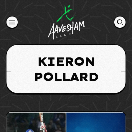
Skip
to
content
KIERON
POLLARD