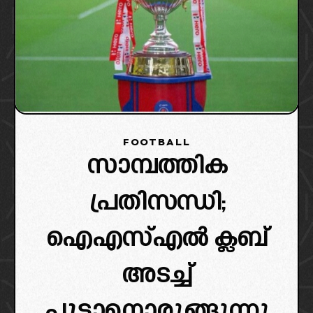
FOOTBALL
സാമ്പത്തിക
പ്രതിസന്ധി;
ഐഎസ്എൽ ക്ലബ്
അടച്ച്
പൂട്ടാനൊരുങ്ങുന്നു