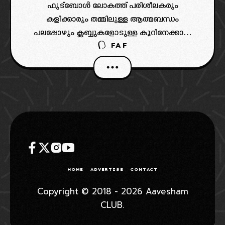
ഫുട്ബോൾ ലോകത്ത് പരിശീലകരും
കളിക്കാരും തമ്മിലുള്ള ആത്മബന്ധം
പലപ്പോഴും ക്ലബ്ബുകളോടുള്ള കൂറിനേക്കാൾ
FAF
ശക്തമാകാറുണ്ട്. ഒരു പ്രത്യേക പരിശീലകന്റെ
തന്ത്രങ്ങളിൽ വിശ്വസിക്കുകയും അവർ ക്ലബ്
മാറുമ്പോൾ അവരുടെ പിന്നാലെ പുതിയ
ടീമുകളിലേക്ക് ചേക്കേറുകയും ചെയ്യുന്നത്
ലോക ഫുട്ബോളിലെ സ്ഥിരം കാഴ്ചയാണ്.
പെപ് ഗ്വാർഡിയോള
HOME
ADVERTISE
CONTACT
Copyright © 2018 - 2026 Aavesham
CLUB.