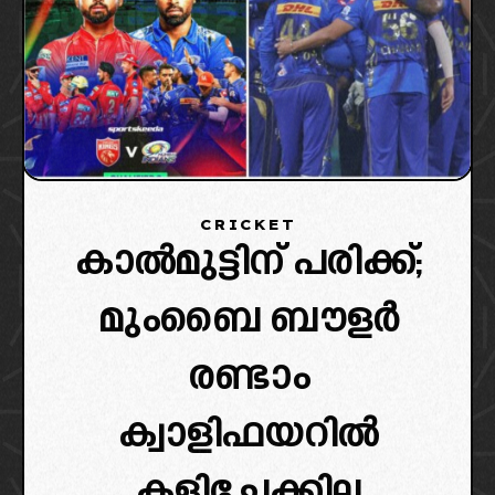
CRICKET
കാൽമുട്ടിന് പരിക്ക്;
മുംബൈ ബൗളർ
രണ്ടാം
ക്വാളിഫയറിൽ
കളിച്ചേക്കില്ല