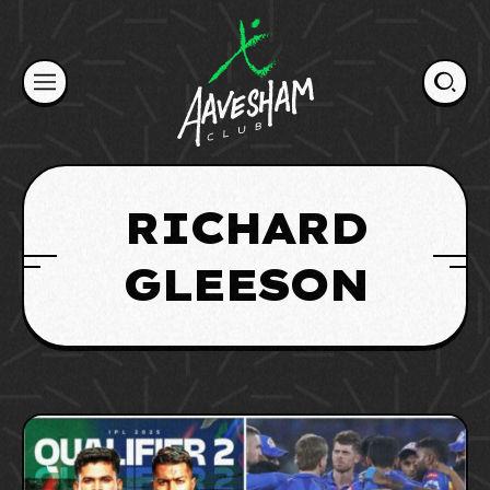
Skip
to
content
RICHARD
GLEESON