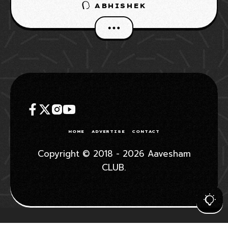
ABHISHEK
എല്ലാ ക്ലബ്ബുകളും തങ്ങളുടെ സ്‌ക്വാഡ്
ശക്തമാക്കാനുള്ള ശ്രമങ്ങളിലാണ്. ഇപ്പോളിത
മലപ്പുറം എഫ്സി ഇന്ത്യൻ സൂപ്പർ ലീഗിലെ
പരിചയസമ്പന്നനായ വിദേശ മുന്നേറ്റ താരം
റോയ് കൃഷ്ണയെ സ്വന്തമാക്കിയിരിക്കുകയാണ്.
HOME
ADVERTISE
CONTACT
Copyright © 2018 - 2026 Aavesham
CLUB.
WHATSAPP GROUP
JOIN