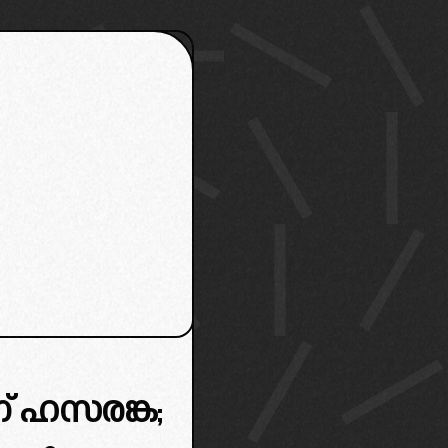
ന് ഹസരങ്ക;