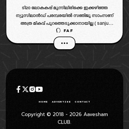
ടി20 ലോകകപ്പ് മുന്നിലിരിക്കെ ഇക്കഴിഞ്ഞ
ന്യൂസിലാൻഡ് പരമ്പരയിൽ സഞ്ജു സാംസണ്
അത്ര മികവ് പുറത്തെടുക്കാനായില്ല ( sanju
FAF
samson t20). പകരം ടീമിലെ മറ്റൊരു വിക്കറ്റ്
കീപ്പർ ബാറ്റർ ഇഷാൻ കിഷൻ മികച്ച
പ്രകടനവും നടത്തിയതോടെ സഞ്ജു ആദ്യ
ഇലവനിൽ നിന്നും
HOME
ADVERTISE
CONTACT
Copyright © 2018 - 2026 Aavesham
CLUB.