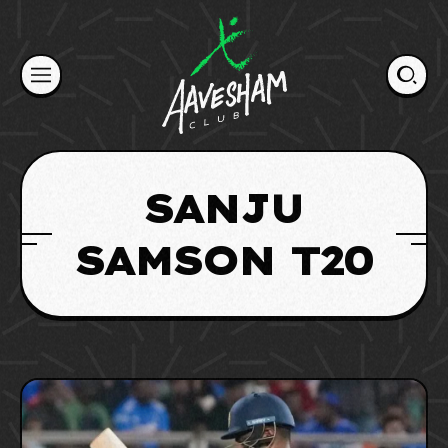
Skip
to
content
SANJU
SAMSON T20