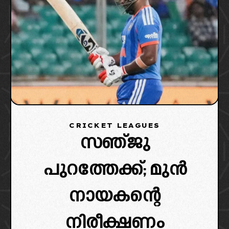
CRICKET LEAGUES
സഞ്ജു
പുറത്തേക്ക്; മുൻ
നായകന്റെ
നിരീക്ഷണം