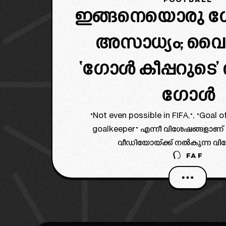
ഇങ്ങനെയൊരു ഗ
അസാധ്യം; വൈ
‘ഗോൾ കീപ്പറുടെ’ 
ഗോൾ
"Not even possible in FIFA,", "Goal o
goalkeeper" എന്നീ വിശേഷങ്ങള
വീഡിയോയ്ക്ക് നൽകുന്ന വ
FAF