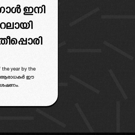
ോൾ ഇനി
റലായി
തീപ്പൊരി
f the year by the
ാണ് ആരാധകർ ഈ
ിശേഷണം.