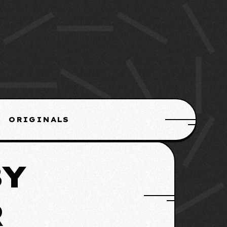
ORIGINALS
BY
R