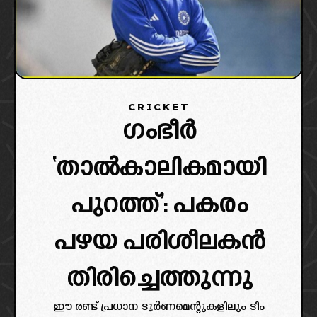
CRICKET
ഗംഭീർ
‘താൽകാലികമായി
പുറത്ത്’: പകരം
പഴയ പരിശീലകൻ
തിരിച്ചെത്തുന്നു
ഈ രണ്ട് പ്രധാന ടൂർണമെന്റുകളിലും ടീം