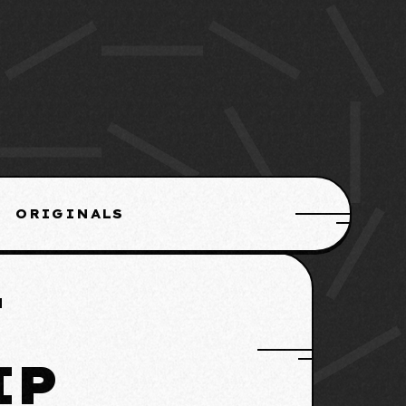
ORIGINALS
T
IP