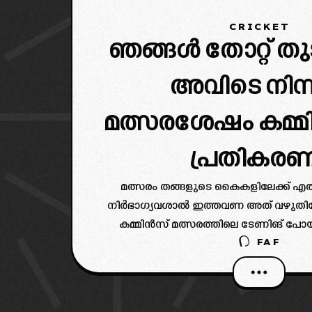
CRICKET
ഞങ്ങൾ തോറ്റ് തു
അവിടെ നിന്ന
മത്സരശേഷം കമ്മ
പ്രതികര
മത്സരം തങ്ങളുടെ കൈകളിലേക്ക് എ
നിർഭാഗ്യവശാൽ ഇത്തവണ അത് വഴുതിപ്
കമ്മിൻസ് മത്സരത്തിലെ ടേണിങ് പോയിന
FAF
സംസാരിച്ചു.