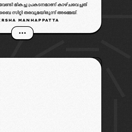
േണ്ടി മികച്ച പ്രകടനമാണ് കാഴ്ചവെച്ചത്
ബൈ സിറ്റി തരവുമയിരുന്ന് അമ്മെയ്.
IRSHA MANHAPPATTA