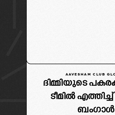
AAVESHAM CLUB GL
ദിമ്മിയുടെ പകര
ടീമിൽ എത്തിച്ച് 
ബംഗാൾ