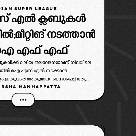
IAN SUPER LEAGUE
 എൽ ക്ലബുകൾ
;മീറ്റിങ് നടത്താൻ
ഐ എഫ് എഫ്
കൾക്ക് വലിയ തലവേദനയാണ് നിലവിലെ
യിൽ ഐ എസ് എൽ നടക്കാൻ
,ഇതുവരെ അതുമായി ബന്ധപ്പെട്ട് ഒരു
IRSHA MANHAPPATTA
ില്ല എന്നതും ക്ലബുകൾക്ക് വലിയ നഷ്ടമാണ്. പല
ബുകളും ഇതോടെ അവരുടെ കളിക്കാർ