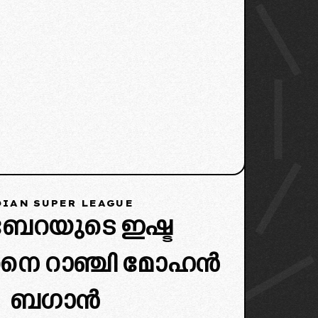
IAN SUPER LEAGUE
േറയുടെ ഇഷ്ട
രനെ റാഞ്ചി മോഹൻ
ബഗാൻ