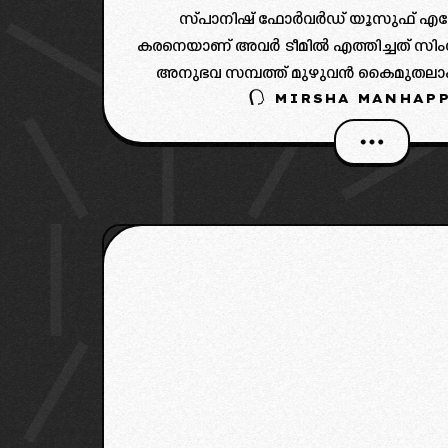
സ്പാനിഷ് ഫോർവർഡ് യൂസുഫ് എസ്സ
കരനെയാണ് അവർ ടീമിൽ എത്തിച്ചത് സിംഗപ
അനുഭവ സമ്പത്ത് മുഴുവൻ കൈമുതലാക്ക
MIRSHA MANHAPP