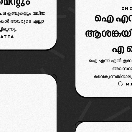
െന്റും
IND
 ക്ലബുകളും വലിയ
ഐ എസ്
ബുകൾ അവരുടെ എല്ലാ
രുന്നു.
ആശങ്കയിൽ
ATTA
എ 
ഐ എസ് എൽ ക്ലബു
അവസ്ഥ
വൈകുന്നതിനാലും
M
അറിയിപ്പ് ലഭിച്ചിട്ട
ഐ എസ് എൽ ക്ല