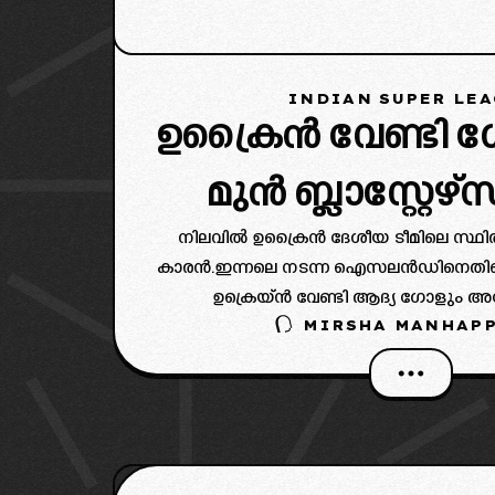
INDIAN SUPER LE
ഉക്രൈൻ വേണ്ടി 
മുൻ ബ്ലാസ്റ്റേഴ്
നിലവിൽ ഉക്രൈൻ ദേശീയ ടീമിലെ സ്ഥിര 
കാരൻ.ഇന്നലെ നടന്ന ഐസലൻഡിനെതിരെ
ഉക്രെയ്ൻ വേണ്ടി ആദ്യ ഗോളും അദ്ദ
MIRSHA MANHAPP