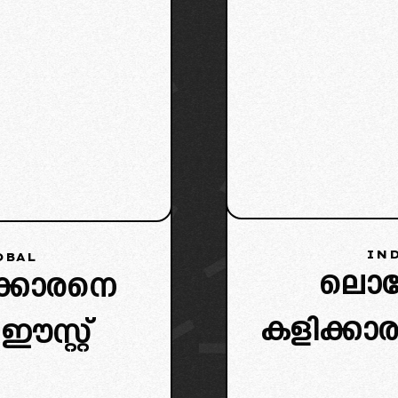
IND
OBAL
ലൊബ
ക്കാരനെ
കളിക്കാ
ഈസ്റ്റ്