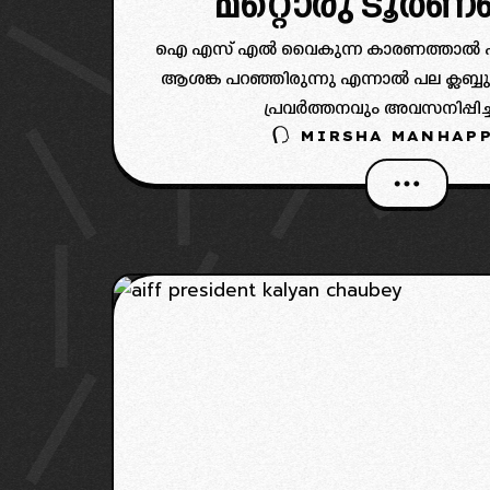
മറ്റൊരു ടൂർണമ
ഐ എസ് എൽ വൈകുന്ന കാരണത്താൽ പല
ആശങ്ക പറഞ്ഞിരുന്നു എന്നാൽ പല ക്ലബ്
പ്രവർത്തനവും അവസനിപ്പിച്ചി
MIRSHA MANHAPP