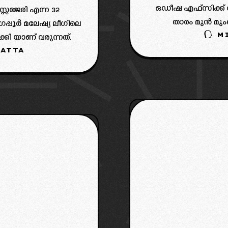
ഒഡീഷ എഫ്‌സിക്ക് വ
േജേരി എന്ന 32
താരം മുൻ മും
്പൂർ മലേഷ്യ ലീഗിലെ
M
ി യാണ് വരുന്നത്.
ATTA