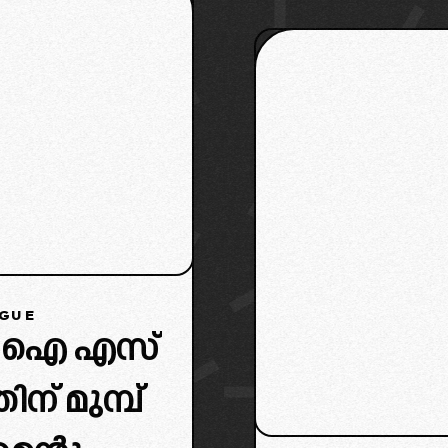
AGUE
ത ഐ എസ്
് മുമ്പ്