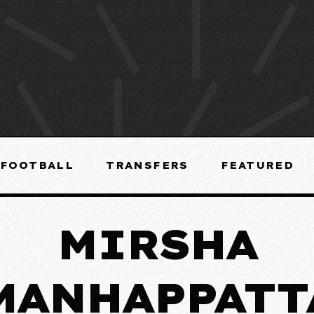
FOOTBALL
TRANSFERS
FEATURED
MIRSHA
MANHAPPATT