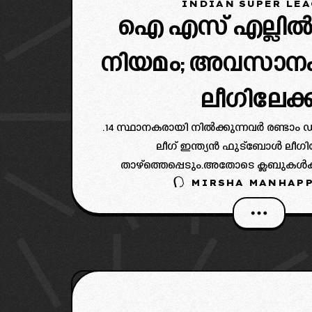
INDIAN SUPER LE
ഐ എസ് എല്ലിൽ
നിയമം; അവസാന
ലീഗിലേക്ക
.14 സ്ഥാനകരായി നിൽക്കുന്നവർ രണ്ട
ലീഗ് ഇന്ത്യൻ ഫുട്ബോൾ ലീഗില
താഴ്ത്തെപ്പെടും.അതോടെ ക്ലബുകൾക്
MIRSHA MANHAPP
പരീക്ഷണമാണ്.ഒന്നാം സ്ഥാനകർ എ എഫ
ലീഗിലേക്കും കയറും.അതിന് പുറമെ ഐ
ക്ലബുകൾ ഐ