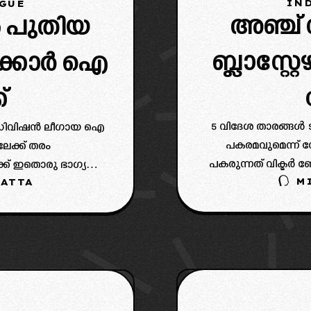
IND
AGUE
അഞ്ച്
 പുതിയ
ബ്ലാസ്റ്
ക്കാർ ഐ
്
5 വിദേശ താരങ്ങൾ ട
ാം ഡിവിഷൻ ലീഗായ ഐ
പകരമവുമെന്ന് നോ
േക്ക് തരം
പകരുന്നത് വിക്ടർ 
ക് ഇതൊരു ഭാഗ്യ
M
ATTA
അദേഹം. കൂടെ മ
് സി ചാമ്പ്യൻസ്
ഉണ
 ലീഗിലെ മികച്ച