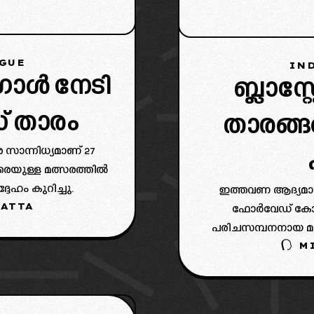
AGUE
IND
ഗോൾ നേടി
ബ്ലാസ്റ
സ് താരം
താരങ്
സാന്നിധ്യമാണ് 27
യുള്ള മത്സരത്തിൽ
േഹം കുറിച്ചു.
ഇത്തവണ ആദ്യമായി
ATTA
ഫോർവേഡ് കോൾ
പരിചസമ്പനനായ മുന്
M
ക്ലബുകൾക്കായി