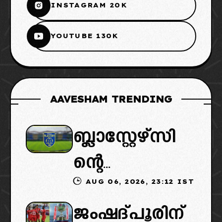
INSTAGRAM 20K
YOUTUBE 130K
AAVESHAM TRENDING
ബ്ലാസ്റ്റേഴ്സി
ന്റെ
AUG 06, 2026, 23:12 IST
കൈമാറ്റത്തി
ജംഷദ്പൂരിന്
ൽ ട്വിസ്റ്റ്: