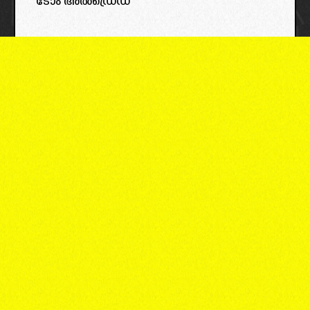
ടോം അൽഡ്രെഡ്