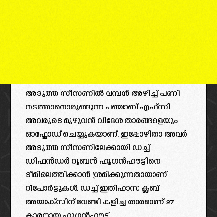
അടുത്ത സീസണിൽ വമ്പൻ അഴിച്ച് പണി
നടത്താനൊരുങ്ങുന്ന പഞ്ചാബ് എഫ്സി
അവരുടെ മുഴുവൻ വിദേശ താരങ്ങളെയും
ഓഫ്ലോഡ് ചെയ്യുകയാണ്. ഇപ്പോഴിതാ അവർ
അടുത്ത സീസണിലേക്കായി ഡച്ച്
ഡിഫൻഡർ റൂബൻ ഹൂഗൻഹൗട്ടിനെ
ടീമിലെത്തിക്കാൻ ശ്രമിക്കുന്നതായാണ്
റിപോർട്ടുകൾ. ഡച്ച് ഇതിഹാസ ക്ലബ്
അയാക്സിന് വേണ്ടി കളിച്ച താരമാണ് 27
കാരനായ ഹൂഗൻഹൗട്ട്.