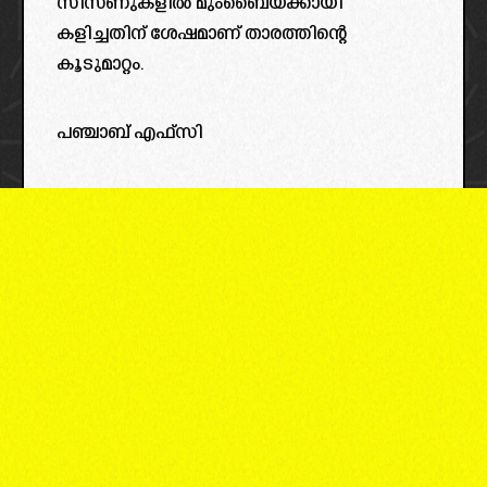
സീസണുകളിൽ മുംബൈയ്ക്കായി
കളിച്ചതിന് ശേഷമാണ് താരത്തിന്റെ
കൂടുമാറ്റം.
പഞ്ചാബ് എഫ്സി