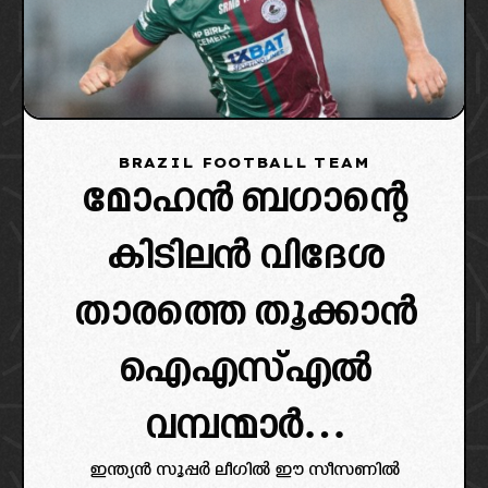
BRAZIL FOOTBALL TEAM
മോഹൻ ബഗാന്റെ
കിടിലൻ വിദേശ
താരത്തെ തൂക്കാൻ
ഐഎസ്എൽ
വമ്പന്മാർ…
ഇന്ത്യൻ സൂപ്പർ ലീഗിൽ ഈ സീസണിൽ