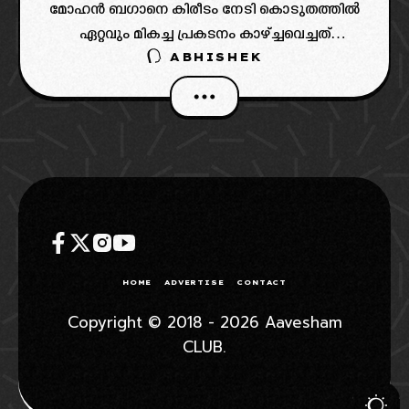
മോഹൻ ബഗാനെ കിരീടം നേടി കൊടുതത്തിൽ
ഏറ്റവും മികച്ച പ്രകടനം കാഴ്ച്ചവെച്ചത്
ABHISHEK
പ്രതിരോധ നിരയായിരിക്കും. ഇതിൽ ഏറ്റവും
പങ്കുവഴിച്ചത് സ്കോട്ടിഷ് പ്രതിരോധ താരം ടോം
ആൽഡ്രഡാണ്. ആദ്യ സീസണിൽ തന്നെ
മോഹൻ ബഗാനായി ഗംഭീര
HOME
ADVERTISE
CONTACT
Copyright © 2018 - 2026 Aavesham
CLUB.