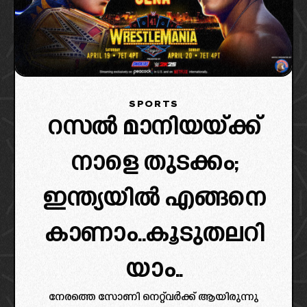
SPORTS
റസൽ മാനിയയ്ക്ക്
നാളെ തുടക്കം;
ഇന്ത്യയിൽ എങ്ങനെ
കാണാം..കൂടുതലറി
യാം..
നേരത്തെ സോണി നെറ്റ്‌വർക്ക് ആയിരുന്നു