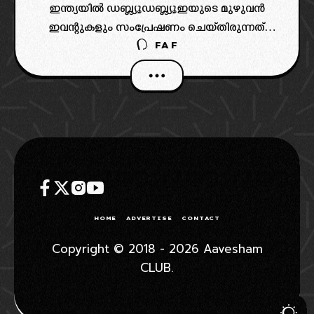
ഇന്ത്യയിൽ ഡബ്ല്യൂഡബ്ല്യൂഇയുടെ മുഴുവൻ
ഇവന്റുകളും സംപ്രേഷണം ചെയ്തിരുന്നത്.
FAF
എന്നാൽ നെറ്റ്ഫ്ലിക്സ് ഡീൽ വന്നതോട് കൂടി
സോണി സ്പോർട്സ് ഇക്കഴിഞ്ഞ ഏപ്രിൽ
മുതൽ ഡബ്ല്യൂഡബ്ല്യൂയുമായുള്ള ബന്ധം
അവസാനിപ്പിക്കുകയായിരുന്നു.
HOME
ADVERTISE
CONTACT
Copyright © 2018 - 2026 Aavesham
CLUB.