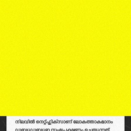
നിലവിൽ നെറ്റ്ഫ്ലിക്സാണ് ലോകത്താകമാനം
ഡബ്ല്യൂഡബ്ല്യൂഇ സംപ്രേക്ഷണം ചെയ്യുന്നത്.