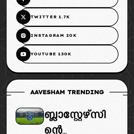
TWITTER 1.7K
INSTAGRAM 20K
YOUTUBE 130K
AAVESHAM TRENDING
ബ്ലാസ്റ്റേഴ്സി
ന്റെ