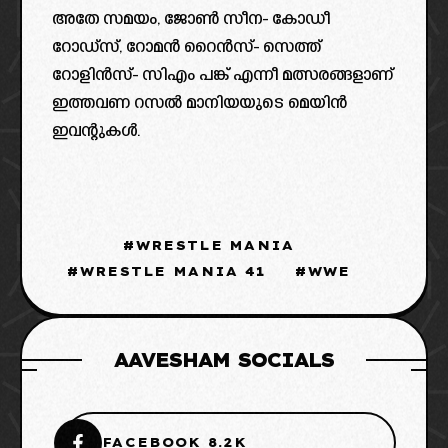
അതേ സമയം, ജോൺ സീന- കോഡീ
റോഡ്‌സ്, റോമൻ റൈൻസ്- സെത്ത്
റോളിൻസ്- സിഎം പങ്ക് എന്നീ മത്സരങ്ങളാണ്
ഇത്തവണ റസൽ മാനിയയുടെ മെയിൻ
ഇവന്റുകൾ.
WRESTLE MANIA
WRESTLE MANIA 41
WWE
AAVESHAM SOCIALS
FACEBOOK 8.2K