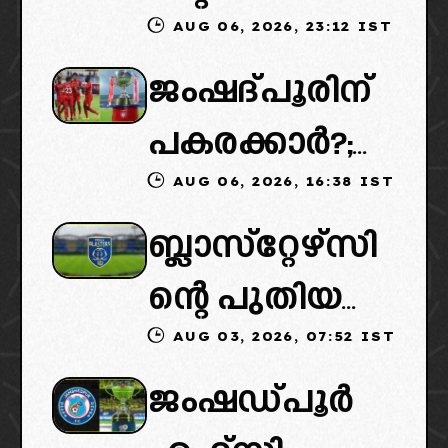
AUG 06, 2026, 23:12 IST
കൈമാറ്റത്തി
ജംഷദ്പൂരിന്
ൽ ട്വിസ്റ്റ്:
പകരക്കാർ?;
പുതിയ
AUG 06, 2026, 16:38 IST
ഐഎസ്എല്ലി
ഉടമകളെത്താ
ബ്ലാസ്‌റ്റേഴ്‌സി
ൽ പുതിയ
ൻ വൈകും,
ന്റെ പുതിയ
ടീമിനെ
കോടതിയുടെ
AUG 03, 2026, 07:52 IST
ഉടമകളിൽ
ഉൾപ്പെടുത്താ
നീക്കവും
ജംഷഡ്പൂർ
മലബാറിൽ
ൻ
നിർണായകം