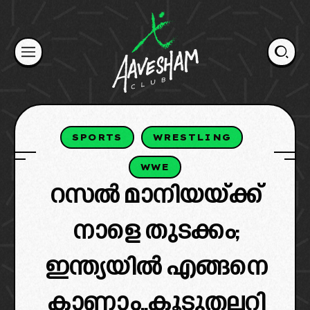
Skip
to
content
SPORTS
WRESTLING
WWE
റസൽ മാനിയയ്ക്ക്
നാളെ തുടക്കം;
ഇന്ത്യയിൽ എങ്ങനെ
കാണാം..കൂടുതലറി