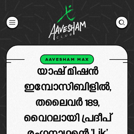
Skip
to
content
AAVESHAM MAX
യാഷ് മിഷൻ
ഇമ്പോസിബിളിൽ,
തലൈവർ 189,
വൈറലായി പ്രദീപ്‌