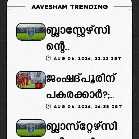
AAVESHAM TRENDING
ബ്ലാസ്റ്റേഴ്സി
ന്റെ
AUG 06, 2026, 23:12 IST
കൈമാറ്റത്തി
ജംഷദ്പൂരിന്
ൽ ട്വിസ്റ്റ്:
പകരക്കാർ?;
പുതിയ
AUG 06, 2026, 16:38 IST
ഐഎസ്എല്ലി
ഉടമകളെത്താ
ബ്ലാസ്‌റ്റേഴ്‌സി
ൽ പുതിയ
ൻ വൈകും,