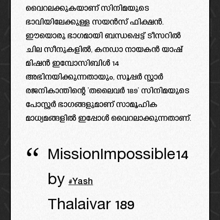
വൈറലക്കുകയാണ് സിനിമയുടെ
ഭാവിയിലേക്കുള്ള സയൻസ് ഫിക്ഷൻ.
ഈയൊരു ഭാഗമായി ബന്ധപ്പെട്ട് ടീസറിൽ
ചില സീനുകളിൽ, കനഡാ നായകൻ യാഷ്
മിഷൻ ഇമ്പോസിബിൾ 14
അഭിനയിക്കുന്നതായും, സൂപ്പർ സ്റ്റാർ
രജനികാന്തിന്റെ ‘തലൈവർ 189‘ സിനിമയുടെ
പോസ്റ്റർ ഭാഗങ്ങളുമാണ് സാമൂഹിക
മാധ്യമങ്ങളിൽ ഇപ്പോൾ വൈറലാക്കുന്നതാണ്.
MissionImpossible14
by
#Yash
Thalaivar 189