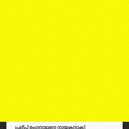
പ്രദീപ് രംഗനാഥനെ നായകനാകി