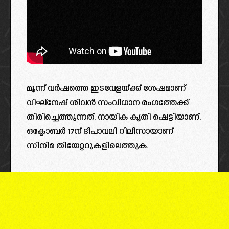
മൂന്ന് വർഷത്തെ ഇടവേളയ്ക്ക് ശേഷമാണ്
വിഘ്നേഷ് ശിവൻ സംവിധാന രംഗത്തേക്ക്
തിരിച്ചെത്തുന്നത്. നായിക കൃതി ഷെട്ടിയാണ്.
ഒക്ടോബർ 17ന് ദീപാവലി റിലീസായാണ്
സിനിമ തിയേറ്ററുകളിലെത്തുക.