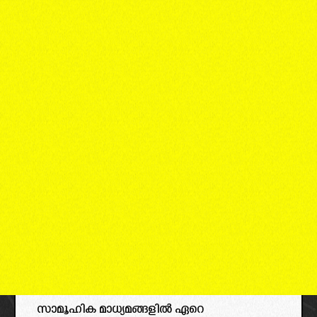
സാമൂഹിക മാധ്യമങ്ങളിൽ ഏറെ