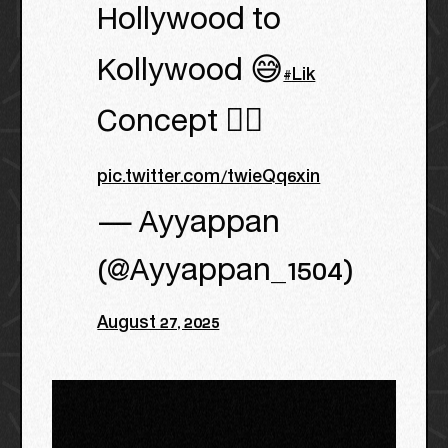
Hollywood to
Kollywood 😅
#Lik
Concept 👌🏻
pic.twitter.com/twieQq6xin
— Ayyappan
(@Ayyappan_1504)
August 27, 2025