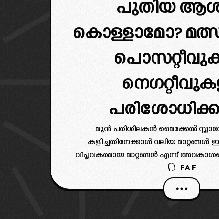
പുതിയ ആ
കൊള്ളാമോ? മത്സ
പൊസറ്റീവുക
നെഗറ്റീവുക
പരിശോധിക്
മുൻ പരിശീലകൻ മൈക്കേൽ സ്റ്റാ
കളിച്ചതിനേക്കാൾ വലിയ മാറ്റങ്ങൾ ഇന്
വിപ്ലവകരമായ മാറ്റങ്ങൾ എന്ന് അവകാശപ
FAF
ഇന്നുണ്ടായില്ല. എങ്കിലും ചില ശുഭപ്
ബ്ലാസ്റ്റേഴ്സിന് നൽകുന്നുണ്ട്. അ