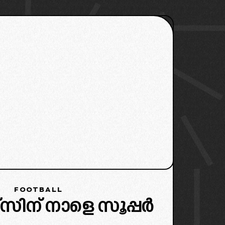
FOOTBALL
േഴ്സിന് നാളെ സൂപ്പർ