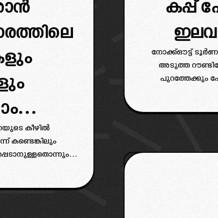
ശാൻ
കപ്പ് 
രത്തിലെ
ഇലവ
നോക്ക്ഔട്ട് ടൂർ
ളും
അടുത്ത റൗണ്ടില
ളും
പുറത്തേക്കും
ഇറങ്ങുമ്പോ
കാം…
എപ്രകാരമായിരിക
റേയുടെ കീഴിൽ
ന് കണ്ടെങ്കിലും
്പെടാനുള്ളതൊന്നും
രതീക്ഷകൾ കറ്റാല
വ പരിശോധിക്കാം…