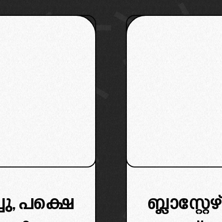
്ചു, പക്ഷെ
ബ്ലാസ്റ്റ