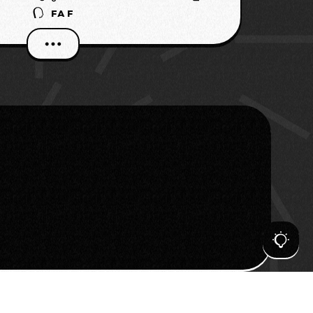
FAF
 മത്സരത്തിൽ മാറ്റം വരുത്തിയിരിക്കുകയാണ്
ംഘാടകരായ എഐഎഫ്എഫ്. ഏപ്രിൽ 20
വൈകുന്നേരം 4:30