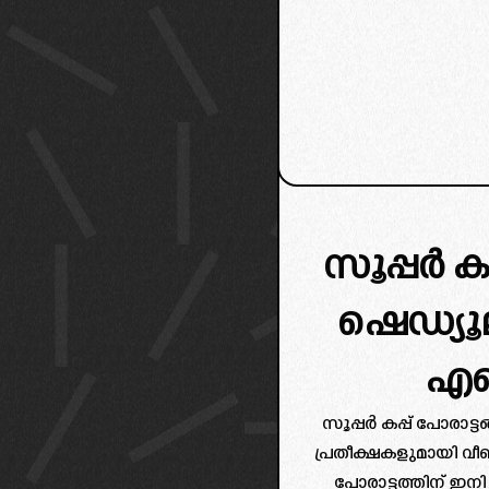
സൂപ്പർ കപ്
ഷെഡ്യൂല
എ
സൂപ്പർ കപ്പ് പോരാട്
പ്രതീക്ഷകളുമായി വീണ്ടും
പോരാട്ടത്തിന് ഇന