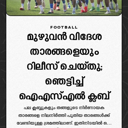
FOOTBALL
മുഴുവൻ വിദേശ
താരങ്ങളെയും
റിലീസ് ചെയ്തു;
ഞെട്ടിച്ച്
ഐഎസ്എൽ ക്ലബ്
പല ക്ലബ്ബുകളും തങ്ങളുടെ നിർണായക
താരങ്ങളെ നിലനിർത്തി പുതിയ താരങ്ങൾക്ക്
വേണ്ടിയുള്ള ശ്രമത്തിലാണ്. ഇതിനിടയിൽ ഒരു