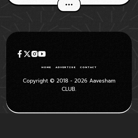
വിൻഡോയിൽ വമ്പന്മാരാണ് രംഗത്ത്
വന്നിരിക്കുന്നത്. 90ndstoppage ചീഫായ
ധനഞ്ജയ് കെ ഷേണോയുടെ റിപ്പോർട്ട്‌
പ്രകാരം കേരള ബ്ലാസ്റ്റേഴ്‌സിന് താരത്തെ
HOME
ADVERTISE
CONTACT
Copyright © 2018 - 2026 Aavesham
CLUB.
WHATSAPP GROUP
JOIN
TELEGRAM GROUP
JOIN