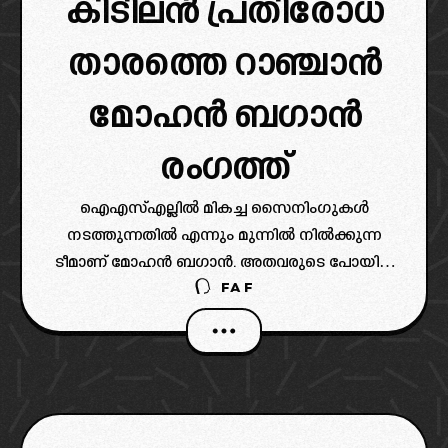
കിടിലൻ പ്രതിരോധ
താരത്തെ റാഞ്ചാൻ
മോഹൻ ബഗാൻ
രംഗത്ത്
ഐഎസ്എല്ലിൽ മികച്ച സൈനിംഗുകൾ
നടത്തുന്നതിൽ എന്നും മുന്നിൽ നിൽക്കുന്ന
ടീമാണ് മോഹൻ ബഗാൻ. അതവരുടെ പോയിന്റ്
FAF
പട്ടികയിലും പ്രകടനത്തിലും കാണാൻ
സാധിക്കുന്നുണ്ട്. ഇപ്പോഴിതാ പഞ്ചാബ്
എഫ്സിയുടെ കൗമാര താരത്തിനായി
നീക്കങ്ങൾ നടത്തുകയാണ് ബഗാൻ.
ലഭ്യമാകുന്ന റിപോർട്ടുകൾ അനുസരിച്ച്
പഞ്ചാബ് എഫ്സിയുടെ പ്രാംവീർ