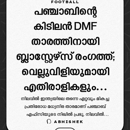
FOOTBALL
പഞ്ചാബിന്റെ
കിടിലൻ DMF
താരത്തിനായി
ബ്ലാസ്റ്റേഴ്‌സ് രംഗത്ത്;
വെല്ലുവിളിയുമായി
എതിരാളികളും…
നിലവിൽ ഇന്ത്യയിലെ തന്നെ ഏറ്റവും മികച്ച
പ്രതിരോധ മധ്യനിര താരമാണ് പഞ്ചാബ്
എഫ്സിയുടെ നിഖിൽ പ്രഭു. നിലവിൽ
ABHISHEK
താരത്തിനായി ജനുവരി ട്രാൻസ്ഫർ