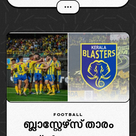
ഐഎസ്എൽ ക്ലബ്ബുകളും. അതുകൊണ്ട് തന്നെ
ഒട്ടേറെ അഭ്യൂഹങ്ങളാണ് സാമൂഹിക
മാധ്യമങ്ങളിൽ പ്രചരിക്കുന്നത്. ഇപ്പോളിത
സീസൺ മുന്നോടിയായി മലയാളി ലെഫ്റ്റ്
ബാക്ക് താരം മുഹമ്മദ്‌
FOOTBALL
ബ്ലാസ്റ്റേഴ്‌സ് താരം