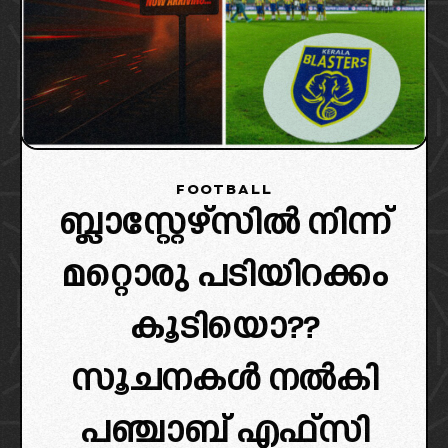
FOOTBALL
ബ്ലാസ്റ്റേഴ്‌സിൽ നിന്ന്
മറ്റൊരു പടിയിറക്കം
കൂടിയൊ??
സൂചനകൾ നൽകി
പഞ്ചാബ് എഫ്സി