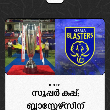
അവസ്ഥ. ഇന്ത്യൻ ഇതിഹാസം സുനിൽ ഛേത്രി
ഒരു കോടിക്ക് മുകളിൽ പ്രതിഫലം
KBFC
സൂപ്പർ കപ്പ്;
ബ്ലാസ്റ്റേഴ്സിന്