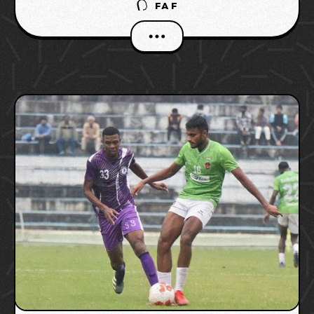
FAF
ഐഎസ്എൽ ക്ലബ് മികച്ച പ്രകടനം നടത്തുന്ന
തങ്ങളുടെ എല്ലാ വിദേശ താരങ്ങളെയും റിലീസ്
ചെയ്യാൻ ഒരുങ്ങുന്നു എന്നാ വാർത്ത
ആരാധകരെ അക്ഷരാർത്ഥത്തിൽ
ഞെട്ടിക്കുകയാണ്.