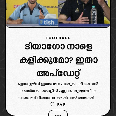
FOOTBALL
ടിയാഗോ നാളെ
കളിക്കുമോ? ഇതാ
അപ്‌ഡേറ്റ്
ബ്ലാസ്റ്റേഴ്‌സ് ഇത്തവണ പുതുതായി സൈൻ
ചെയ്ത താരങ്ങളിൽ ഏറ്റവും മൂല്യമേറിയ
താരമാണ് ടിയാഗോ. അതിനാൽ താരത്തിൽ
FAF
ആരാധകർക്ക് പ്രതീക്ഷകളുമുണ്ട്.