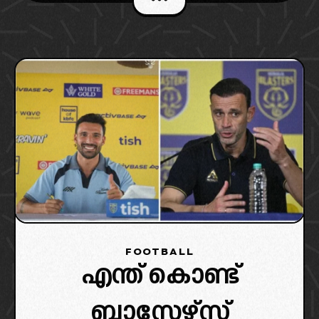
FOOTBALL
എന്ത് കൊണ്ട്
ബ്ലാസ്റ്റേഴ്‌സ്