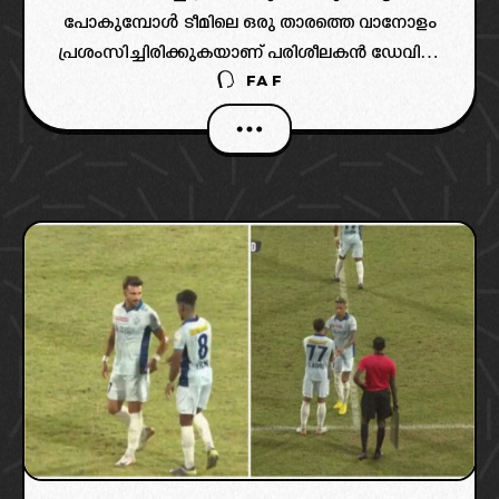
പോകുമ്പോൾ ടീമിലെ ഒരു താരത്തെ വാനോളം
പ്രശംസിച്ചിരിക്കുകയാണ് പരിശീലകൻ ഡേവിഡ്
FAF
കറ്റാല.