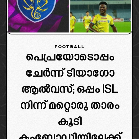
FOOTBALL
പെപ്രയോടൊപ്പം
ചേർന്ന് ടിയാഗോ
ആൽവസ്; ഒപ്പം ISL
നിന്ന് മറ്റൊരു താരം
കൂടി
കംബോഡിയിലേക്ക്