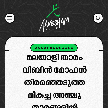
Skip
to
content
UNCATEGORIZED
മലയാളി താരം
വിബിൻ മോഹൻ
തിരഞ്ഞെടുത്ത
മികച്ച അഞ്ചു