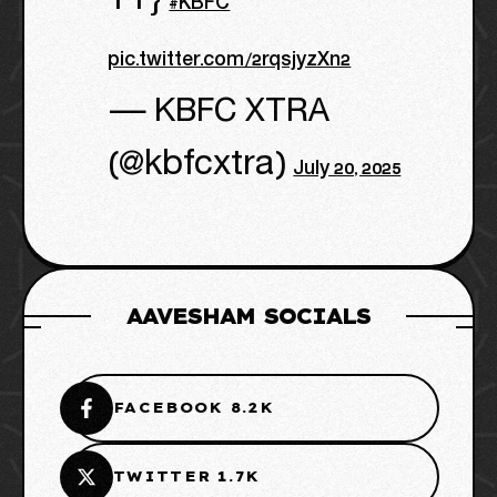
YT}
#KBFC
pic.twitter.com/2rqsjyzXn2
— KBFC XTRA
(@kbfcxtra)
July 20, 2025
AAVESHAM SOCIALS
FACEBOOK 8.2K
TWITTER 1.7K