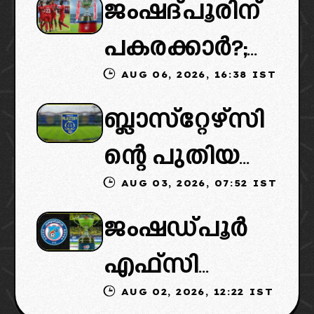
ജംഷദ്പൂരിന്
ൽ ട്വിസ്റ്റ്:
പകരക്കാർ?;
പുതിയ
AUG 06, 2026, 16:38 IST
ഐഎസ്എല്ലി
ഉടമകളെത്താ
ബ്ലാസ്‌റ്റേഴ്‌സി
ൽ പുതിയ
ൻ വൈകും,
ന്റെ പുതിയ
ടീമിനെ
കോടതിയുടെ
AUG 03, 2026, 07:52 IST
ഉടമകളിൽ
ഉൾപ്പെടുത്താ
നീക്കവും
ജംഷഡ്പൂർ
മലബാറിൽ
ൻ
നിർണായകം
എഫ്സി
നിന്നുള്ള
എഐഎഫ്എ
AUG 02, 2026, 12:22 IST
മടങ്ങിവരും!:
ബിസിനസ്
ഫ്: വരുന്നത്