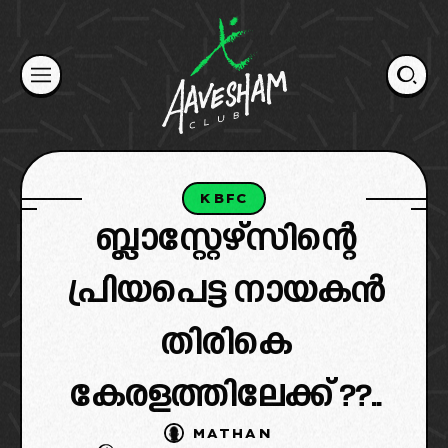
Skip
to
content
KBFC
ബ്ലാസ്റ്റേഴ്‌സിന്റെ
പ്രിയപെട്ട നായകൻ
തിരികെ
കേരളത്തിലേക്ക് ??..
MATHAN