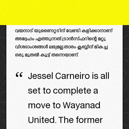
വയനാട് യുണൈറ്റടിന് വേണ്ടി കളിക്കാനാണ്
അദ്ദേഹം എത്തുന്നത്.ട്രാൻസ്ഫറിന്റെ മറ്റു
വിശദാംശങ്ങൾ ലഭ്യമല്ല.താരം ക്ലബ്ബിന് മികച്ച
ഒരു മുതൽ കൂട്ട് തന്നെയാണ്.
Jessel Carneiro is all
set to complete a
move to Wayanad
United. The former