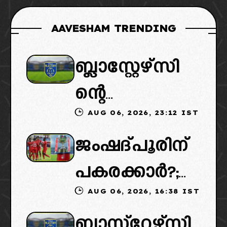
AAVESHAM TRENDING
ബ്ലാസ്റ്റേഴ്സി
ന്റെ
AUG 06, 2026, 23:12 IST
കൈമാറ്റത്തി
ജംഷദ്പൂരിന്
ൽ ട്വിസ്റ്റ്:
പകരക്കാർ?;
പുതിയ
AUG 06, 2026, 16:38 IST
ഐഎസ്എല്ലി
ഉടമകളെത്താ
ബ്ലാസ്‌റ്റേഴ്‌സി
ൽ പുതിയ
ൻ വൈകും,