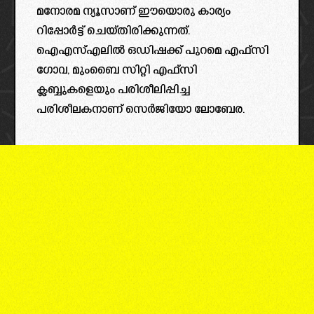
മനോരമ ന്യൂസാണ് ഈയൊരു കാര്യം
റിപ്പോർട്ട്‌ ചെയ്തിരിക്കുന്നത്.
ഐഎസ്എലിൽ ഒഡിഷക്ക് പുറമെ എഫ്സി
ഗോവ, മുംബൈ സിറ്റി എഫ്സി
ക്ലബ്ബുകളെയും പരിശീലിപ്പിച്ച
പരിശീലകനാണ് സെർജിയോ ലോബേര.