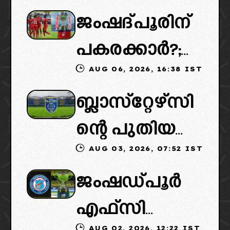
ജംഷദ്പൂരിന്
ൽ ട്വിസ്റ്റ്:
പകരക്കാർ?;
പുതിയ
AUG 06, 2026, 16:38 IST
ഐഎസ്എല്ലി
ഉടമകളെത്താ
ബ്ലാസ്‌റ്റേഴ്‌സി
ൽ പുതിയ
ൻ വൈകും,
ന്റെ പുതിയ
ടീമിനെ
കോടതിയുടെ
AUG 03, 2026, 07:52 IST
ഉടമകളിൽ
ഉൾപ്പെടുത്താ
നീക്കവും
ജംഷഡ്പൂർ
മലബാറിൽ
ൻ
നിർണായകം
എഫ്സി
നിന്നുള്ള
എഐഎഫ്എ
AUG 02, 2026, 12:22 IST