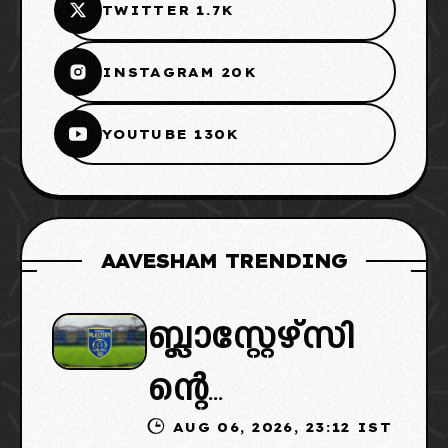
TWITTER 1.7K
INSTAGRAM 20K
YOUTUBE 130K
AAVESHAM TRENDING
ബ്ലാസ്റ്റേഴ്സി
ന്റെ
AUG 06, 2026, 23:12 IST
കൈമാറ്റത്തി