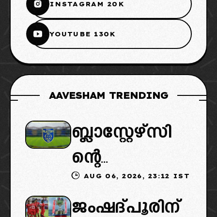
INSTAGRAM 20K
YOUTUBE 130K
AAVESHAM TRENDING
ബ്ലാസ്റ്റേഴ്സി
ന്റെ
AUG 06, 2026, 23:12 IST
കൈമാറ്റത്തി
ജംഷദ്പൂരിന്
ൽ ട്വിസ്റ്റ്: