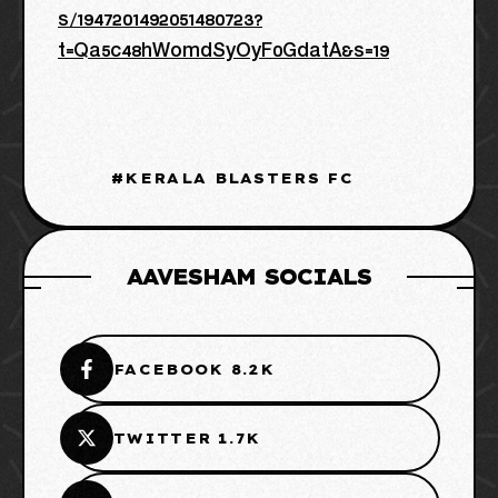
s/1947201492051480723?
t=Qa5c48hWomdSyOyF0GdatA&s=19
KERALA BLASTERS FC
AAVESHAM SOCIALS
FACEBOOK 8.2K
TWITTER 1.7K