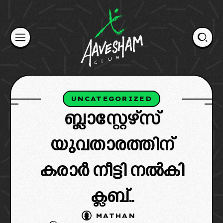
Skip
to
content
UNCATEGORIZED
ബ്ലാസ്റ്റേഴ്‌സ്
യുവതാരത്തിന്
കരാർ നീട്ടി നൽകി
ക്ലബ്‌..
MATHAN