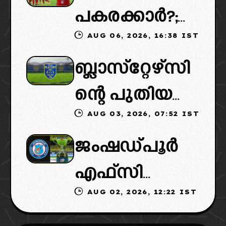
പകരക്കാർ?;
പുതിയ
AUG 06, 2026, 16:38 IST
ഐഎസ്എല്ലി
ഉടമകളെത്താ
ബ്ലാസ്‌റ്റേഴ്‌സി
ൽ പുതിയ
ൻ വൈകും,
ന്റെ പുതിയ
ടീമിനെ
കോടതിയുടെ
AUG 03, 2026, 07:52 IST
ഉടമകളിൽ
ഉൾപ്പെടുത്താ
നീക്കവും
ജംഷഡ്പൂർ
മലബാറിൽ
ൻ
നിർണായകം
എഫ്സി
നിന്നുള്ള
എഐഎഫ്എ
AUG 02, 2026, 12:22 IST
മടങ്ങിവരും!:
ബിസിനസ്
ഫ്: വരുന്നത്