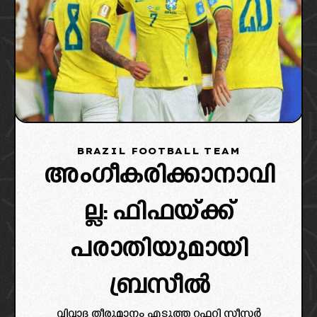
BRAZIL FOOTBALL TEAM
അംഗീകരിക്കാനാവി
ല്ല: ഫിഫയ്ക്ക്
പരാതിയുമായി
ബ്രസീൽ
വിവാദ തീരുമാനം എടുത്ത റഫറി സീസർ