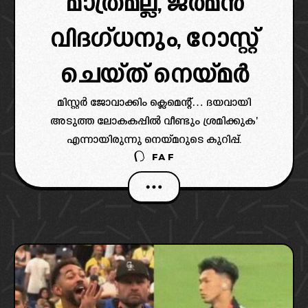
മാത്രമല്ല, ജർമൻ
വിദഗ്ധനും, റോസ്റ്റ്
ചെയ്ത് നെയ്മർ
മിസ്റ്റർ ജോവാക്കിം ക്ലെമെന്റ്… ദയവായി
അടുത്ത ലോകകപ്പിൽ വീണ്ടും ശ്രമിക്കുക'
എന്നായിരുന്നു നെയ്മറുടെ കുറിപ്പ്.
FAF