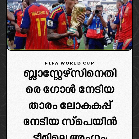
FIFA WORLD CUP
ബ്ലാസ്റ്റേഴ്സിനെതി
രെ ഗോൾ നേടിയ
താരം ലോകകപ്പ്
നേടിയ സ്പെയിൻ
ടീമിലെ അംഗം: