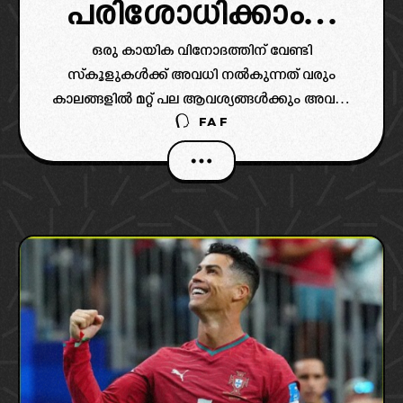
പരിശോധിക്കാം…
ഒരു കായിക വിനോദത്തിന് വേണ്ടി
സ്കൂളുകൾക്ക് അവധി നൽകുന്നത് വരും
കാലങ്ങളിൽ മറ്റ് പല ആവശ്യങ്ങൾക്കും അവധി
FAF
ചോദിക്കാനുള്ള തെറ്റായ ഒരു കീഴ്‌വഴക്കമായി
മാറിയേക്കാം എന്നൊരു കടുത്ത വിമർശനവും
ഉയരുന്നുണ്ട്.