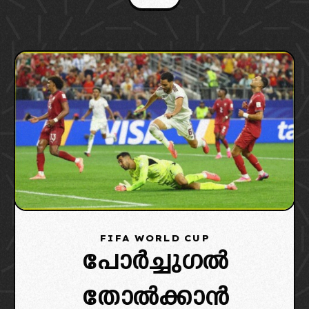
FIFA WORLD CUP
പോർച്ചുഗൽ
തോൽക്കാൻ