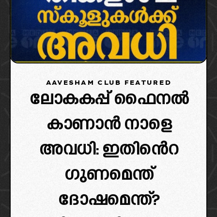
AAVESHAM CLUB FEATURED
ലോകകപ്പ് ഫൈനൽ
കാണാൻ നാളെ
അവധി: ഇതിൻെറ
ഗുണമെന്ത്
ദോഷമെന്ത്?