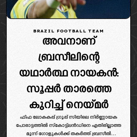
BRAZIL FOOTBALL TEAM
അവനാണ്
ബ്രസീലിന്റെ
യഥാർത്ഥ നായകൻ:
സൂപ്പർ താരത്തെ
കുറിച്ച് നെയ്മർ
ഫിഫ ലോകകപ്പ് ഗ്രൂപ്പ് സിയിലെ നിർണ്ണായക
പോരാട്ടത്തിൽ സ്കോട്ട്‌ലൻഡിനെ എതിരില്ലാത്ത
മൂന്ന് ഗോളുകൾക്ക് തകർത്ത് ബ്രസീൽ