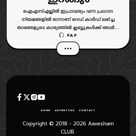
ഐഎസ്എല്ലിൽ ഇപ്രാവശ്യം വന്ന പ്രധാന
നിയമങ്ങളിൽ ഒന്നാണ് റെഡ് കാർഡ് ലഭിച്ച
താരങ്ങളുടെ കാര്യത്തിൽ ക്ലബ്ബുകൾക്ക് അപ്പീൽ
FAF
പോകാമെന്നത്. കളിക്കളത്തിൽ റെഡ് കാർഡ്
ലഭിച്ച താരങ്ങളുടെ കാര്യത്തിൽ അപ്പീൽ
പോവുകയാണ് എങ്കിൽ ഗുരുതര ഫൗൾ അല്ല
എന്ന് എഐഎഫ്എഫിന്റെ ഗവേർണിംഗ്
ബോഡിക്ക്
HOME
ADVERTISE
CONTACT
Copyright © 2018 - 2026 Aavesham
CLUB.