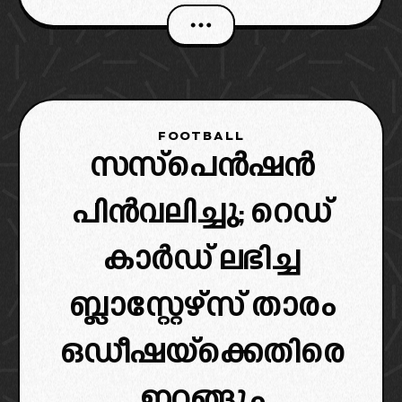
ക്ലബിന് എഐഎഫ്എഫിനെ സമീപിക്കാനും
റെഡ് കാർഡ് എഐഎഫ്എഫ്
അച്ചടക്കകമ്മിറ്റിയ്ക്ക് പുനഃപരിശോധിക്കാനും
കാർഡ് ലഭിച്ചത് ഗുരുതരമല്ലാത്ത
FOOTBALL
സസ്‌പെൻഷൻ
പിൻവലിച്ചു; റെഡ്
കാർഡ് ലഭിച്ച
ബ്ലാസ്റ്റേഴ്‌സ് താരം
ഒഡീഷയ്ക്കെതിരെ
ഇറങ്ങും