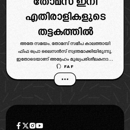
തോമസ് ഇനി
എതിരാളികളുടെ
തട്ടകത്തിൽ
അതേ സമയം, തോമസ് സമീപ കാലത്തായി
ഫിഫ പ്രൊ ലൈസൻസ് സ്വന്തമാക്കിയിരുന്നു.
ഇതോടെയാണ് അദ്ദേഹം മുഖ്യപരിശീലകനായി
FAF
മറ്റൊരു ക്ലബ്ബിലേക്ക് പോകുന്നത്.