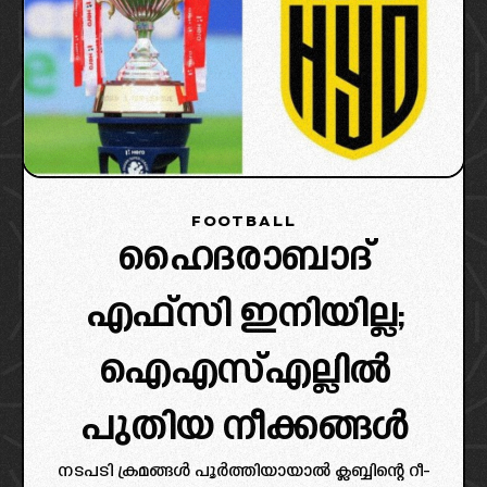
FOOTBALL
ഹൈദരാബാദ്
എഫ്സി ഇനിയില്ല;
ഐഎസ്എല്ലിൽ
പുതിയ നീക്കങ്ങൾ
നടപടി ക്രമങ്ങൾ പൂർത്തിയായാൽ ക്ലബ്ബിന്റെ റീ-