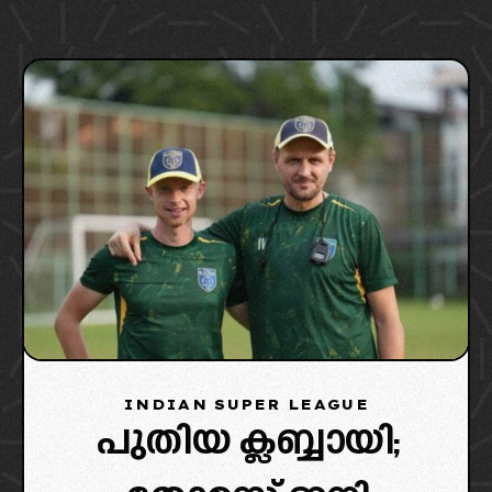
ചെയ്തു.
INDIAN SUPER LEAGUE
പുതിയ ക്ലബ്ബായി;