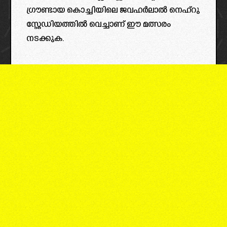
ഗ്രൗണ്ടായ കൊച്ചിയിലെ ജവഹർലാൽ നെഹ്‌റു
സ്റ്റേഡിയത്തിൽ വെച്ചാണ് ഈ മത്സരം
നടക്കുക.