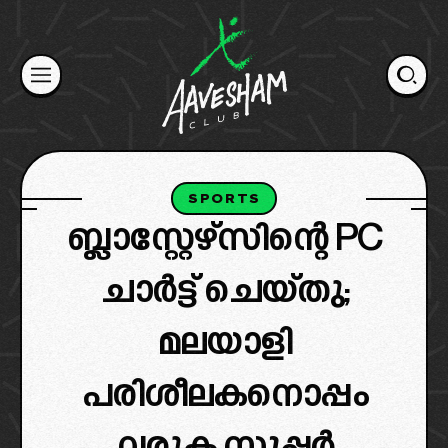
Skip
to
content
SPORTS
ബ്ലാസ്റ്റേഴ്‌സിന്റെ PC
ചാർട്ട് ചെയ്തു;
മലയാളി
പരിശീലകനൊപ്പം