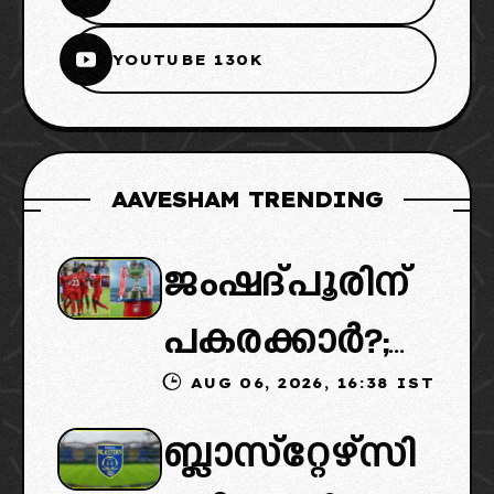
YOUTUBE 130K
AAVESHAM TRENDING
ജംഷദ്പൂരിന്
പകരക്കാർ?;
AUG 06, 2026, 16:38 IST
ഐഎസ്എല്ലി
ബ്ലാസ്‌റ്റേഴ്‌സി
ൽ പുതിയ