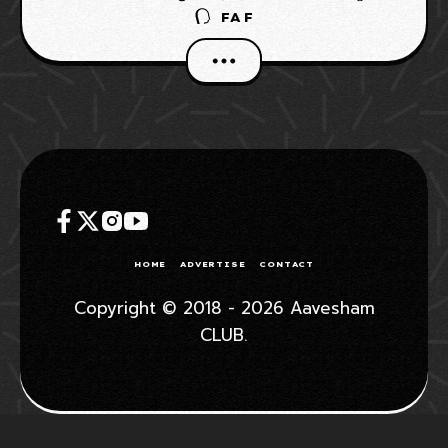
FAF
ബോർഡ് (SLC) ഏർപ്പെടുത്തിയ കർശനമായ
പുതിയ ഫിറ്റ്‌നസ് നയമാണ് താരത്തിന്
വില്ലനായത് (Nuwan Thushara IPL NOC Denied
SLC).
HOME
ADVERTISE
CONTACT
Copyright © 2018 - 2026 Aavesham
CLUB.
WHATSAPP GROUP
JOIN