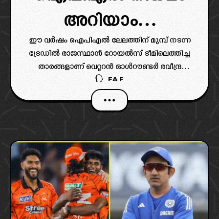
അറിയാം…
ഈ വർഷം ഐപിഎൽ ലേലത്തിന് മുമ്പ് നടന്ന
ട്രേഡിൽ രാജസ്ഥാൻ റോയൽസ് ടീമിലെത്തിച്ച
താരങ്ങളാണ് വെറ്ററൻ ഓൾറൗണ്ടർ രവീന്ദ്ര
FAF
ജഡേജയും ഇംഗ്ലീഷ് ഓൾറൗണ്ടർ സാം കരനും.
സഞ്ജു സാംസണെ ചരിത്രത്തിലെ ഏറ്റവും
ഉയർന്ന തുകയ്ക്ക് സിഎസ്കെയ്ക്ക്
കൈമാറിയാണ് രാജസ്ഥാൻ ഇരുതാരങ്ങളെയും
വാങ്ങിച്ചത്.