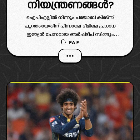
നിയന്ത്രണങ്ങൾ?
ഐപിഎല്ലിൽ നിന്നും പഞ്ചാബ് കിങ്സ്
പുറത്തായതിന് പിന്നാലെ ടീമിലെ പ്രധാന
ഇന്ത്യൻ പേസറായ അർഷ്ദീപ് സിങ്ങും
FAF
ഫ്രാഞ്ചൈസി മാനേജ്മെന്റും തമ്മിൽ കടുത്ത
ഭിന്നതയിലാണെന്നാണ് സൂചന ((Arshdeep
Singh Instagram Deleted Posts).. താരം തന്റെ
ഇൻസ്റ്റാഗ്രാം അക്കൗണ്ടിൽ വരുത്തിയ
അപ്രതീക്ഷിത മാറ്റങ്ങളാണ്