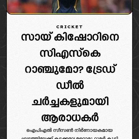
CRICKET
സായ് കിഷോറിനെ
സിഎസ്കെ
റാഞ്ചുമോ? ട്രേഡ്
ഡീൽ
ചർച്ചകളുമായി
ആരാധകർ
ഐപിഎൽ സീസൺ നിർണായകമായ
ഘട്ടത്തിലേക്ക് കടക്കവേ മറ്റൊരു റൂമർ കൂടി