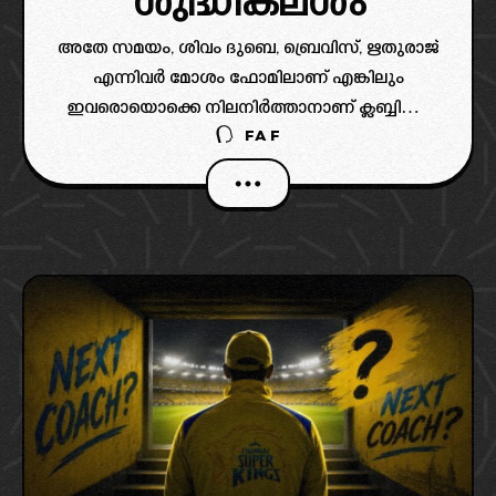
ശുദ്ധികലശം
അതേ സമയം, ശിവം ദുബെ, ബ്രെവിസ്, ഋതുരാജ്
എന്നിവർ മോശം ഫോമിലാണ് എങ്കിലും
ഇവരൊയൊക്കെ നിലനിർത്താനാണ് ക്ലബ്ബിന്റെ
FAF
തീരുമാനം.