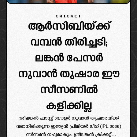
CRICKET
ആർസിബിയ്ക്ക്
വമ്പൻ തിരിച്ചടി;
ലങ്കൻ പേസർ
നുവാൻ തുഷാര ഈ
സീസണിൽ
കളിക്കില്ല
ശ്രീലങ്കൻ ഫാസ്റ്റ് ബൗളർ നുവാൻ തുഷാരയ്ക്ക്
വരാനിരിക്കുന്ന ഇന്ത്യൻ പ്രീമിയർ ലീഗ് (IPL 2026)
സീസൺ നഷ്ടമാകും. ശ്രീലങ്കൻ ക്രിക്കറ്റ്