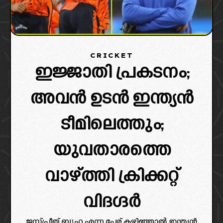
CRICKET
ഇജ്ജാതി പ്രകടനം;
അവൻ ഉടൻ ഇന്ത്യൻ
ടീമിലെത്തും;
യുവതാരത്തെ
വാഴ്ത്തി ക്രിക്കറ്റ്
വിദഗ്ദർ
ജസ്പ്രീത് ബുംറ എന്ന പേര് കഴിഞ്ഞാൽ ഇന്ത്യൻ