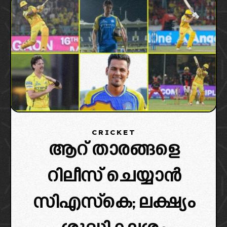
CRICKET
ആറ് താരങ്ങളെ
റിലീസ് ചെയ്യാൻ
സിഎസ്കെ; ലക്ഷ്യം