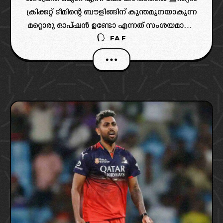
ക്രിക്കറ്റ് ടീമിന്റെ ബൗളിങ്ങിന് കുന്തമുനയാകുന്ന
മറ്റൊരു ഓപ്‌ഷൻ ഉണ്ടോ എന്നത് സംശയമാണ്.
FAF
ഏകദിനത്തിലും ടെസ്റ്റിലും മുഹമ്മദ് സിറാജ്,
ടി20യിൽ അർശ്ദീപ് സിങ് എന്നീ
പേരുകളുണ്ടങ്കിലും ബുംറയെ പോലെ
വിശ്വസ്തരല്ല ഇവർ. അതിനാൽ തന്നെ