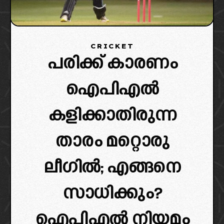
CRICKET
പരിക്ക് കാരണം
ഐപിഎൽ
കളിക്കാതിരുന്ന
താരം മറ്റൊരു
ലീഗിൽ; എങ്ങനെ
സാധിക്കും?
ഐപിഎൽ നിയമം