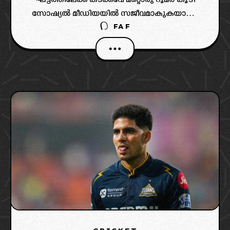
സോഷ്യൽ മീഡിയയിൽ സജീവമാകുകയാണ്.
FAF
ചെന്നൈ സൂപ്പർ കിങ്‌സുമായി ബന്ധപ്പെട്ടാണ്
ആ റൂമർ. ഗുജറാത്ത് ടൈറ്റൻസിന്റെ ഇന്ത്യൻ
ഓൾറൗണ്ടർ സായി കിഷോർ (Sai Kishore)
സിഎസ്കെയിലേക്ക് ചേർന്നേക്കുമെന്നാണ്
റൂമറുകൾ. സിഎസ്കെയുടെ ലീഗ്