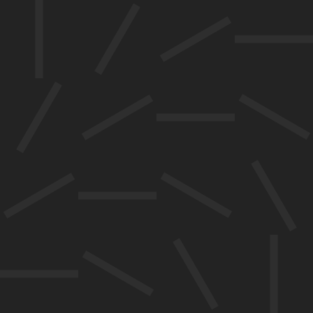
ആൻസി
ലോട്ടി