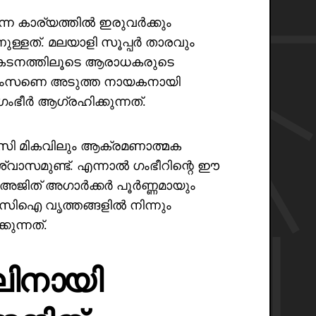
ുന്ന കാര്യത്തിൽ ഇരുവർക്കും
ുള്ളത്. മലയാളി സൂപ്പർ താരവും
്രകടനത്തിലൂടെ ആരാധകരുടെ
സാംസണെ അടുത്ത നായകനായി
ംഭീർ ആഗ്രഹിക്കുന്നത്.
ൻസി മികവിലും ആക്രമണാത്മക
്വാസമുണ്ട്. എന്നാൽ ഗംഭീറിന്റെ ഈ
 അജിത് അഗാർക്കർ പൂർണ്ണമായും
ിസിഐ വൃത്തങ്ങളിൽ നിന്നും
ുന്നത്.
ലിനായി