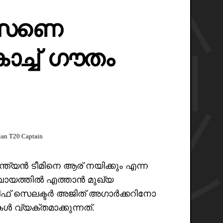
ംസണെ
കോച്ച് ഗൗതം
ian T20 Captain
ത്യൻ ടീമിനെ ആര് നയിക്കും എന്ന
വായത്തിൽ എത്താൻ മുഖ്യ
ഫ് സെലക്ടർ അജിത് അഗാർക്കറിനോ
ുകൾ വ്യക്തമാക്കുന്നത്.