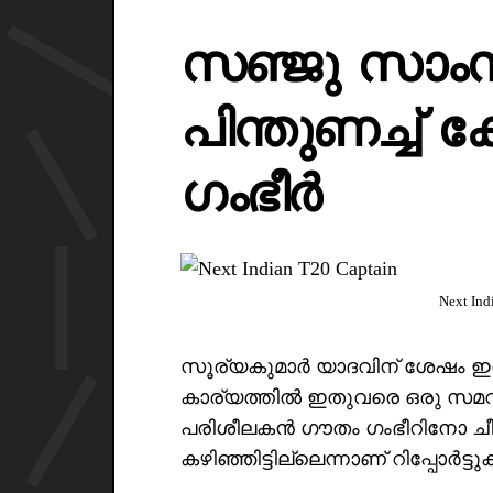
സഞ്ജു സാ
പിന്തുണച്ച് 
ഗംഭീർ
Next Ind
സൂര്യകുമാർ യാദവിന് ശേഷം ഇന്
കാര്യത്തിൽ ഇതുവരെ ഒരു സമ
പരിശീലകൻ ഗൗതം ഗംഭീറിനോ ചീ
കഴിഞ്ഞിട്ടില്ലെന്നാണ് റിപ്പോർട്ട