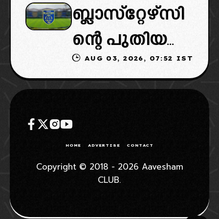
ബ്ലാസ്‌റ്റേഴ്‌സി
ൽ പുതിയ
ൻ വൈകും,
ളെ
ന്റെ പുതിയ
ടീമിനെ
കോടതിയുടെ
AUG 03, 2026, 07:52 IST
ഉടമകളിൽ
ഉൾപ്പെടുത്താ
നീക്കവും
മലബാറിൽ
ൻ
നിർണായകം
നിന്നുള്ള
എഐഎഫ്എ
ബിസിനസ്
ഫ്: വരുന്നത്
HOME
ADVERTISE
CONTACT
ഗ്രൂപ്പും:
ഗോവൻ
Copyright © 2018 - 2026 Aavesham
CLUB.
ക്ലബ്ബിന്റെ
ലെജൻഡറി
ആസ്ഥാനം
ക്ലബ്