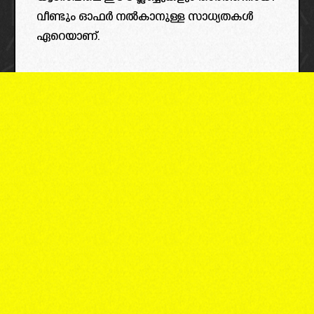
വീണ്ടും ഓഫർ നൽകാനുള്ള സാധ്യതകൾ
ഏറെയാണ്.