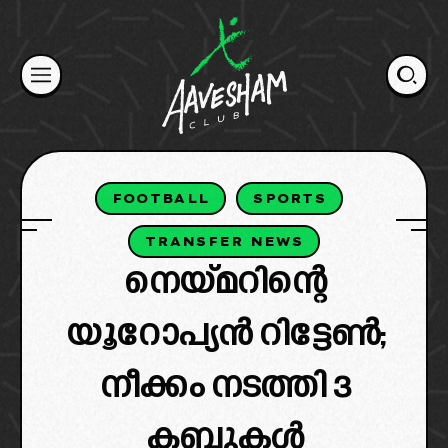
Skip
to
content
FOOTBALL
SPORTS
TRANSFER NEWS
നെയ്മറിന്റെ
യൂറോപ്യൻ റിട്ടേൺ;
നീക്കം നടത്തി 3
ക്ലബ്ബുകൾ