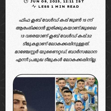
JUN 08, 2025, 12:11 IST
LESS 1 MIN READ
ഫിഫ ക്ലബ്‌ വേൾഡ് കപ്പ്‌ ജൂൺ 15 ന്ന്
ആരംഭിക്കാൻ ഇരിക്കുകയാണ്.ജൂലൈ
13 വരെയാണ് ക്ലബ്‌ വേൾഡ് കപ്പ്.32
ടീമുകളാണ് ലോകക്കപ്പിനുള്ളത്.
മാഞ്ചേസ്റ്റർ യുണൈറ്റഡ്, ബാർസലോന
എന്നീ പ്രമുഖ ടീമുകൾ ലോകക്കപ്പിനില്ല.
{"remix_data":
[],"remix_entry_point":"challenges","source_tags":
["local"],"origin":"unknown","total_draw_time":0,"tota
l_draw_actions":0,"layers_used":0,"brushes_used":0,"
photos_added":0,"total_editor_actions":
{},"tools_used":
{},"is_sticker":false,"edited_since_last_sticker_save":