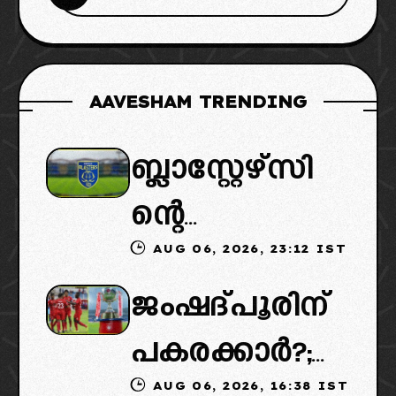
AAVESHAM TRENDING
ബ്ലാസ്റ്റേഴ്സി
ന്റെ
AUG 06, 2026, 23:12 IST
കൈമാറ്റത്തി
ജംഷദ്പൂരിന്
ൽ ട്വിസ്റ്റ്:
പകരക്കാർ?;
പുതിയ
AUG 06, 2026, 16:38 IST