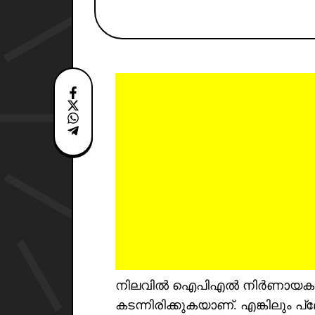
നിലവിൽ ഐപിഎൽ നിർണായകമായ പ
കടന്നിരിക്കുകയാണ്. എങ്കിലും പ