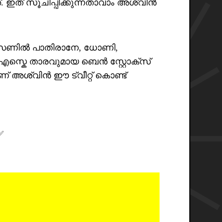
്. ഇത് സൂചിപ്പിക്കുന്നതാവാം അശ്വിൻ
ീസണിൽ പാതിരാനേ, ധോണി,
എസ്കെ താരവുമായ ബെൻ സ്റ്റോക്സ്
ണ് അശ്വിൻ ഈ ട്വീറ്റ് കൊണ്ട്
✅