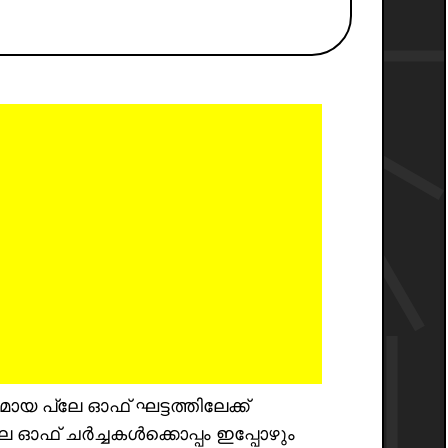
്ലേ ഓഫ് ഘട്ടത്തിലേക്ക്
്ലേ ഓഫ് ചർച്ചകൾക്കൊപ്പം ഇപ്പോഴും