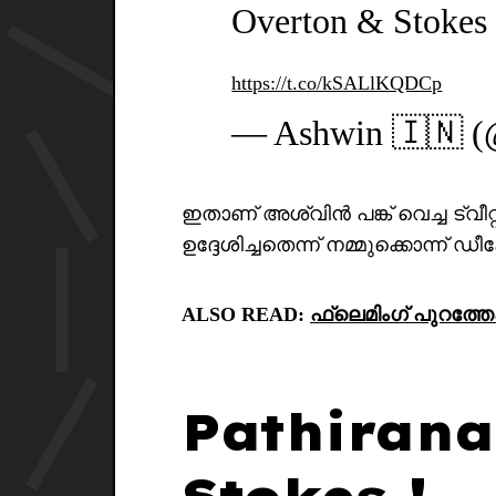
Overton & Stokes
https://t.co/kSALlKQDCp
— Ashwin 🇮🇳 (
ഇതാണ് അശ്വിൻ പങ്ക് വെച്ച ട്വീ
ഉദ്ദേശിച്ചതെന്ന് നമ്മുക്കൊന്ന്
ALSO READ:
ഫ്ലെമിംഗ് പുറത്ത
Pathirana