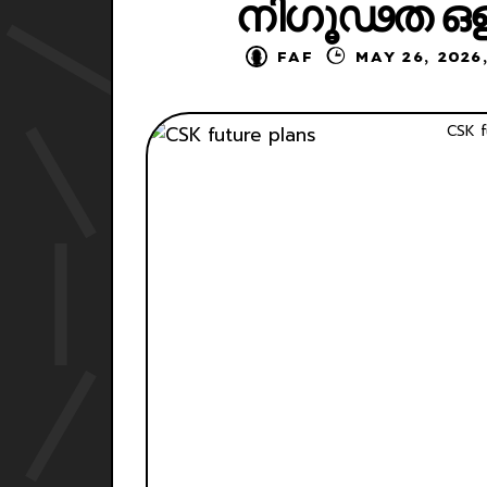
നിഗൂഢത ഒളിപ
FAF
MAY 26,
CSK f