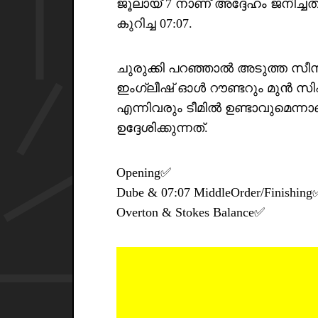
ജൂലായ് 7 നാണ് അദ്ദേഹം ജനിച്ചത
കുറിച്ച 07:07.
ചുരുക്കി പറഞ്ഞാൽ അടുത്ത സ
ഇംഗ്ലീഷ് ഓൾ റൗണ്ടറും മുൻ സി
എന്നിവരും ടീമിൽ ഉണ്ടാവുമെന്നാ
ഉദ്ദേശിക്കുന്നത്.
Opening✅
Dube & 07:07 MiddleOrder/Finishing
Overton & Stokes Balance✅