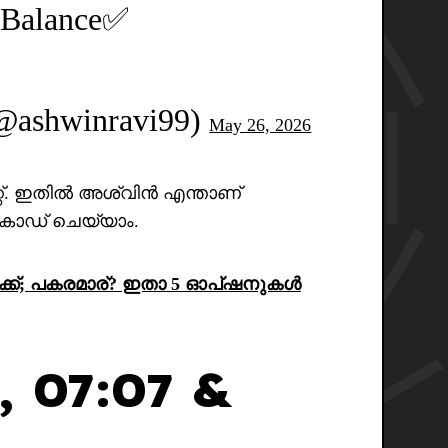
 Balance✅
@ashwinravi99)
May 26, 2026
റ്റ്. ഇതിൽ അശ്വിൻ എന്താണ്
 ഡീകോഡ് ചെയ്യാം.
േക്ക്; പകരമാര്? ഇതാ 5 ഓപ്‌ഷനുകൾ
, 07:07 &