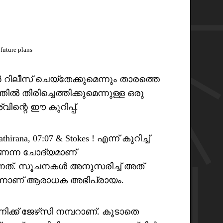
future plans
ലീസ് ചെയ്തേക്കുമെന്നും താരത്തെ
ൽ തിരിച്ചെത്തിക്കുമെന്നുള്ള ഒരു
്വിന്റെ ഈ കുറിപ്പ്.
hirana, 07:07 & Stokes ! എന്ന് കുറിച്ച്
െന്ന ചോദ്യമാണ്
നത്. സൂചനകൾ അനുസരിച്ച് അത്
്നാണ് ആരാധക അഭിപ്രായം.
ക് ജേഴ്‌സി നമ്പറാണ്. കൂടാതെ