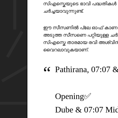
സിഎസ്കെയുടെ ഭാവി പദ്ധതിക
ചർച്ചയാവുന്നുണ്ട്.
ഈ സീസണിൽ പ്ലേ ഓഫ് കാണാത
അടുത്ത സീസണെ പറ്റിയുള്ള ച
സിഎസ്കെ താരമായ രവി അശ്വിൻ ട്വി
വൈറലാവുകയാണ്.
Pathirana, 07:07 &
Opening✅
Dube & 07:07 Mid