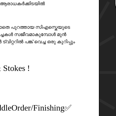
ൾ ആരാധകർക്കിടയിൽ
െ പുറത്തായ സിഎസ്കെയുടെ
ർച്ചകൾ സജീവമാകുമ്പോൾ മുൻ
റ്ററിൽ പങ്ക് വെച്ച ഒരു കുറിപ്പും
 Stokes !
dleOrder/Finishing✅