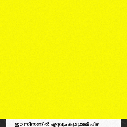
ഈ സീസണിൽ ഏറ്റവും കൂടുതൽ പിഴ