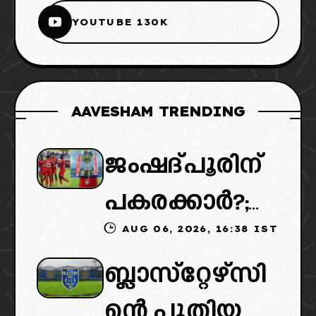
YOUTUBE 130K
AAVESHAM TRENDING
ജംഷദ്പൂരിന്
പകരക്കാർ?;
AUG 06, 2026, 16:38 IST
ഐഎസ്എല്ലി
ബ്ലാസ്‌റ്റേഴ്‌സി
ൽ പുതിയ
ന്റെ പുതിയ
ടീമിനെ