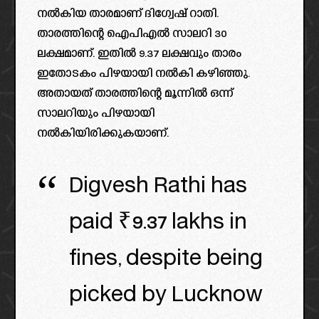
നൽകിയ താരമാണ് ദിഗ്വേഷ് റാതി.
താരത്തിന്റെ ഐപിഎൽ സാലറി 30
ലക്ഷമാണ്. ഇതിൽ 9.37 ലക്ഷവും താരം
ഇതോടകം പിഴയായി നൽകി കഴിഞ്ഞു.
അതായത് താരത്തിന്റെ മൂന്നിൽ ഒന്ന്
സാലറിയും പിഴയായി
നൽകിയിരിക്കുകയാണ്.
Digvesh Rathi has
paid ₹9.37 lakhs in
fines, despite being
picked by Lucknow