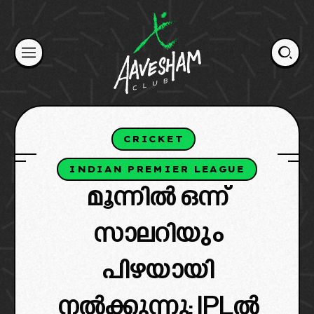
Skip
to
content
CRICKET
INDIAN PREMIER LEAGUE
മൂന്നിൽ ഒന്ന്
സാലറിയും
പിഴയായി
നൽക്കുന്നു; IPLൽ