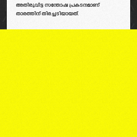
അതിരുവിട്ട സന്തോഷ പ്രകടനമാണ്
താരത്തിന് തിരച്ചടിയായത്.