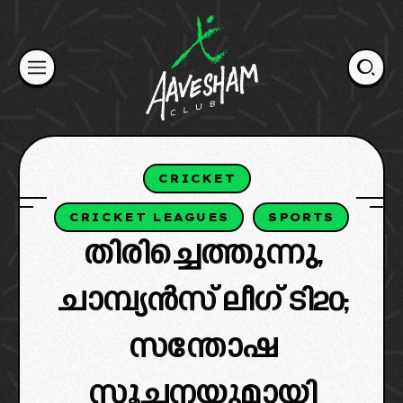
Skip
to
content
CRICKET
CRICKET LEAGUES
SPORTS
തിരിച്ചെത്തുന്നു,
ചാമ്പ്യൻസ് ലീഗ് ടി20;
സന്തോഷ
സൂചനയുമായി