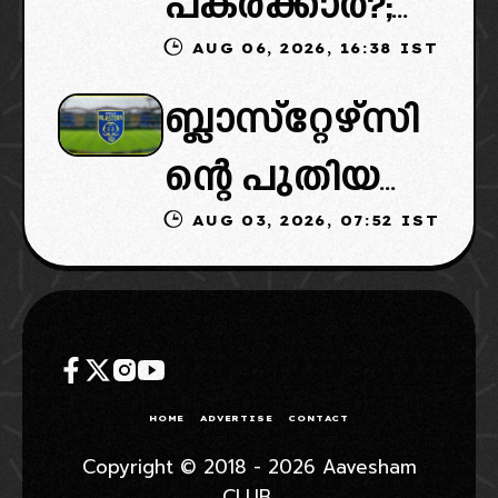
പകരക്കാർ?;
പുതിയ
യുടെ മികച്ച
AUG 06, 2026, 16:38 IST
ഐഎസ്എല്ലി
ഉടമകളെത്താ
യുവതാരങ്ങ
ബ്ലാസ്‌റ്റേഴ്‌സി
ൽ പുതിയ
ൻ വൈകും,
ളെ
ന്റെ പുതിയ
ടീമിനെ
കോടതിയുടെ
AUG 03, 2026, 07:52 IST
ഉടമകളിൽ
ഉൾപ്പെടുത്താ
നീക്കവും
മലബാറിൽ
ൻ
നിർണായകം
നിന്നുള്ള
എഐഎഫ്എ
ബിസിനസ്
ഫ്: വരുന്നത്
HOME
ADVERTISE
CONTACT
ഗ്രൂപ്പും:
ഗോവൻ
Copyright © 2018 - 2026 Aavesham
CLUB.