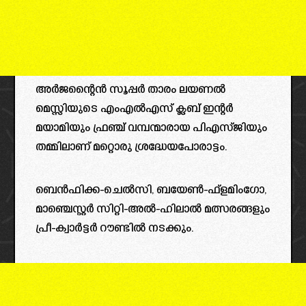
അര്‍ജന്റൈന്‍ സൂപ്പര്‍ താരം ലയണല്‍
മെസ്സിയുടെ എംഎല്‍എസ് ക്ലബ് ഇന്റര്‍
മയാമിയും ഫ്രഞ്ച് വമ്പന്മാരായ പിഎസ്ജിയും
തമ്മിലാണ് മറ്റൊരു ശ്രദ്ധേയപോരാട്ടം.
ബെന്‍ഫിക്ക-ചെല്‍സി, ബയേണ്‍-ഫ്‌ളമിംഗോ,
മാഞ്ചെസ്റ്റര്‍ സിറ്റി-അല്‍-ഹിലാല്‍ മത്സരങ്ങളും
പ്രീ-ക്വാര്‍ട്ടര്‍ റൗണ്ടില്‍ നടക്കും.