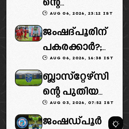
ന്റെ
AUG 06, 2026, 23:12 IST
കൈമാറ്റത്തി
ജംഷദ്പൂരിന്
ൽ ട്വിസ്റ്റ്:
പകരക്കാർ?;
പുതിയ
AUG 06, 2026, 16:38 IST
ഐഎസ്എല്ലി
ഉടമകളെത്താ
ബ്ലാസ്‌റ്റേഴ്‌സി
ൽ പുതിയ
ൻ വൈകും,
ന്റെ പുതിയ
ടീമിനെ
കോടതിയുടെ
AUG 03, 2026, 07:52 IST
ഉടമകളിൽ
ഉൾപ്പെടുത്താ
നീക്കവും
ജംഷഡ്പൂർ
മലബാറിൽ
ൻ
നിർണായകം