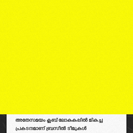
അതേസമയം ക്ലബ് ലോകകപ്പിൽ മികച്ച
പ്രകടനമാണ് ബ്രസീൽ ടീമുകൾ