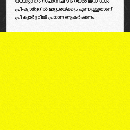
യുവന്റസും സ്പാനിഷ് ടീം റയല്‍ മഡ്രിഡും
പ്രീ-ക്വാര്‍ട്ടറില്‍ മാറ്റുരയ്ക്കും എന്നുള്ളതാണ്
പ്രീ ക്വാർട്ടറിൽ പ്രധാന ആകർഷണം.