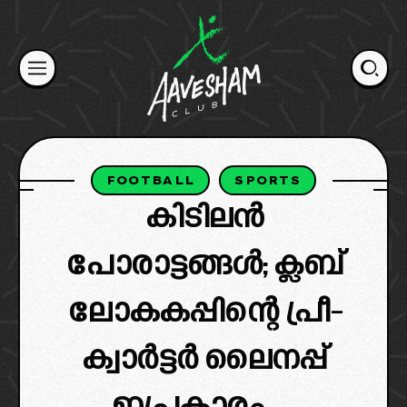
Skip
to
content
FOOTBALL
SPORTS
കിടിലൻ
പോരാട്ടങ്ങൾ; ക്ലബ്
ലോകകപ്പിന്റെ പ്രീ-
ക്വാർട്ടർ ലൈനപ്പ്