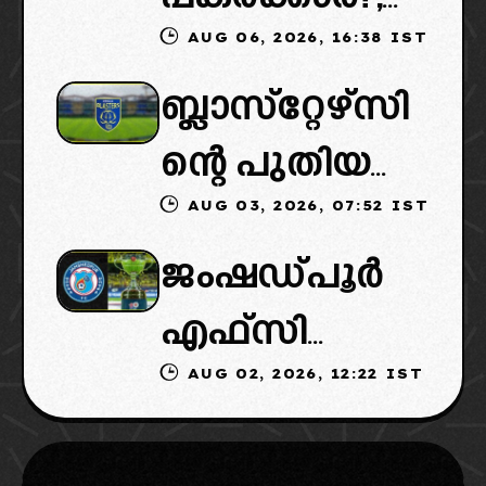
AUG 06, 2026, 16:38 IST
ഐഎസ്എല്ലി
ഉടമകളെത്താ
ബ്ലാസ്‌റ്റേഴ്‌സി
ൽ പുതിയ
ൻ വൈകും,
ന്റെ പുതിയ
ടീമിനെ
കോടതിയുടെ
AUG 03, 2026, 07:52 IST
ഉടമകളിൽ
ഉൾപ്പെടുത്താ
നീക്കവും
ജംഷഡ്പൂർ
മലബാറിൽ
ൻ
നിർണായകം
എഫ്സി
നിന്നുള്ള
എഐഎഫ്എ
AUG 02, 2026, 12:22 IST
മടങ്ങിവരും!:
ബിസിനസ്
ഫ്: വരുന്നത്
തിരിച്ചെത്തി
ഗ്രൂപ്പും:
ഗോവൻ