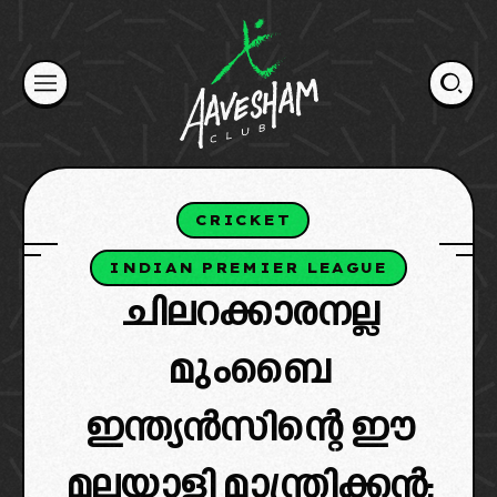
Skip
to
content
CRICKET
INDIAN PREMIER LEAGUE
ചിലറക്കാരനല്ല
മുംബൈ
ഇന്ത്യൻസിന്റെ ഈ
മലയാളി മാന്ത്രിക്കൻ;