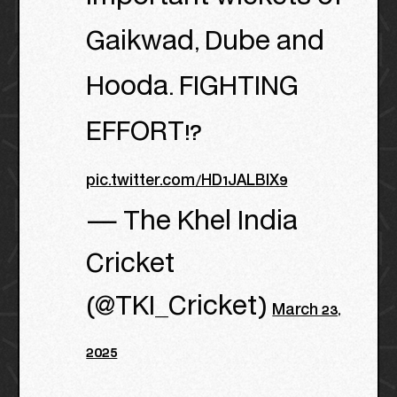
Gaikwad, Dube and
Hooda. FIGHTING
EFFORT!?
pic.twitter.com/HD1JALBlX9
— The Khel India
Cricket
(@TKI_Cricket)
March 23,
2025